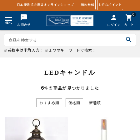
日本聖書協会直営オンラインショップ
送料無料
お得なポイント
0
textsms
person
shopping_cart
お問合せ
ログイン
カート
search
※英数字は半角入力！ ※１つのキーワードで検索！
LEDキャンドル
6
件の商品が見つかりました
おすすめ順
価格順
新着順