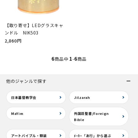
【取り寄せ】LEDグラスキャ
ンドル NIK503
2,860円
6
1
6
商品中
-
商品
他のジャンルで探す
日本基督教学会
Jilzarah
MaYim
外国語聖書/Foreign
Bible
アートバイブル・額装
ﾒｰｶｰ「あ行」から選ぶ