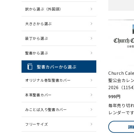
訳から選ぶ（外国語）
CD・MP3
パソコ
大きさから選ぶ
装丁から選ぶ
聖書から選ぶ
聖書カバーから選ぶ
Church Ca
聖公会カレ
オリジナル巻型聖書カバー
2026（115
本革聖書カバー
999円
毎年売り切
みことば入り聖書カバー
レンダーで
フリーサイズ
詳