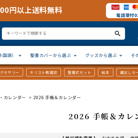
000円以上送料無料
電話受付03
search
外国語）
聖書カバーから選ぶ
グッズから選ぶ
そ
アクセサリー
キリスト教雑誌
聖餐式セット
絵本
蔵出しセ
訳
ア語
書カバー
十字架・オーナメント
」から選ぶ
口語訳
ラテン語
みことば入り聖書カバー
万年カレンダー
讃美歌・聖歌
「さ行」から選ぶ
・カレンダー
>
2026 手帳＆カレンダー
シスコ会訳
ス語
ラスエード
オル・マスク
ト教雑誌
」から選ぶ
個人訳・その他
中国・台湾語
クリアカバー
Tシャツ
アートバイブル・額装
「ま行」から選ぶ
2026 手帳＆カレ
ヨーロッパ言語
類
マス特集
」から選ぶ
その他アジアの言語
ステイショナリー
手帳・カレンダー
[ 並び順を変更 ]
-
おすすめ順
-
価