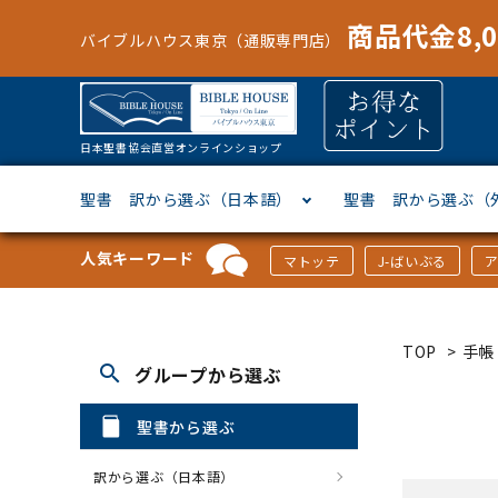
商品代金8,
バイブルハウス東京（通販専門店）
日本聖書協会直営オンラインショップ
聖書 訳から選ぶ（日本語）
聖書 訳から選ぶ（
人気キーワード
マトッテ
J-ばいぶる
聖書協会共同訳
ヘブライ語
オリジナル巻型聖書カバー
キャンドル
マンガ
「あ行」から選ぶ
新共同
ギリシ
本革聖
壁掛け
絵本
「か行
TOP
>
手帳
search
グループから選ぶ
新改訳
ドイツ語
ジッパー付き聖書カバー
パスケース・ネクタイピン
聖書通読
「な行」から選ぶ
フラン
フラン
ウルト
ミニタ
キリス
「は行
聖書から選ぶ
スペイン・ポルトガル語
アクセサリー
イースター特集
「ら行」から選ぶ
その他
カード
クリス
「わ行
訳から選ぶ（日本語）