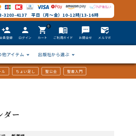
-3203-4137 平日（月～金）10-12時/13-16時
0
person_add
person
shopping_cart
menu_book
textsms
mark_email_read
会員登録
ログイン
カート
ご利用ガイド
お問合せ
メルマガ
の他アイテム
出版社から選ぶ
ール
ちょい足し
聖公会
聖書入門
文語訳
英語
フリーサイズ
聖書カードゲーム
聖書研究
「た行」から選ぶ
韓国語
その他カバー
しおり・ブックレンズ
英語 絵本/書籍
「や行」から選ぶ
ンダー
アフリカの言語
DVD
格順
-
新着順