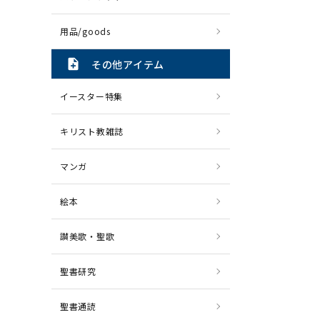
用品/goods
note_add
その他アイテム
イースター特集
キリスト教雑誌
マンガ
絵本
讃美歌・聖歌
聖書研究
聖書通読