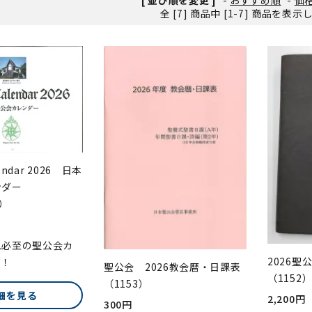
全 [7] 商品中 [1-7] 商品を表
ンソフトCD-ROM
用品/goods
lendar 2026 日本
ンダー
4）
れ必至の聖公会カ
2026聖
す！
聖公会 2026教会暦・日課表
（1152
（1153）
細を見る
2,200円
300円