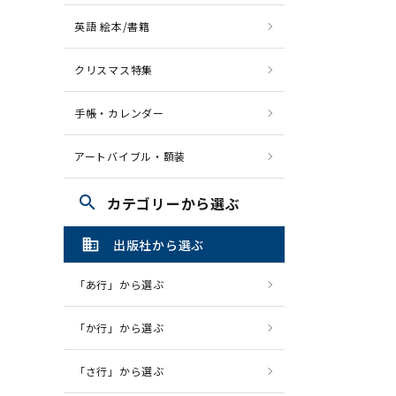
英語 絵本/書籍
クリスマス特集
手帳・カレンダー
アートバイブル・額装
search
カテゴリーから選ぶ
domain
出版社から選ぶ
「あ行」から選ぶ
「か行」から選ぶ
「さ行」から選ぶ