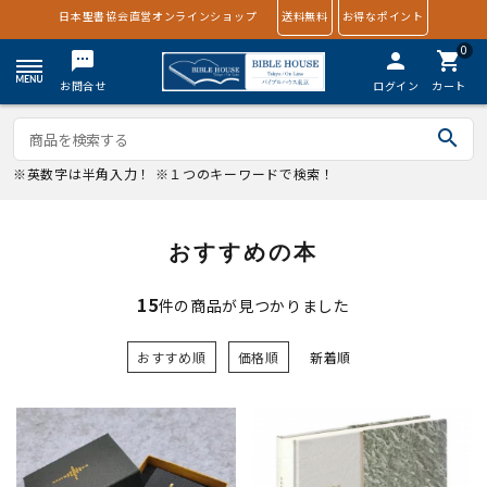
日本聖書協会直営オンラインショップ
送料無料
お得なポイント
0
textsms
person
shopping_cart
お問合せ
ログイン
カート
search
※英数字は半角入力！ ※１つのキーワードで検索！
おすすめの本
15
件の商品が見つかりました
おすすめ順
価格順
新着順