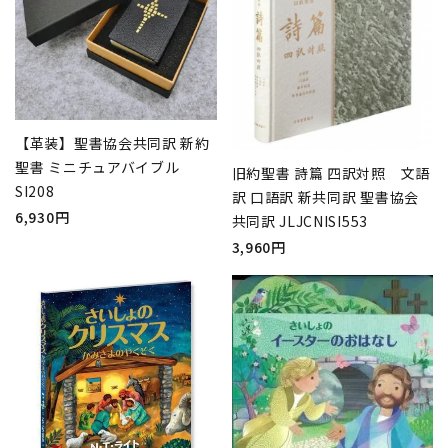
【革装】聖書協会共同訳 新約
聖書 ミニチュアバイブル
旧約聖書 詩篇 四訳対照 文語
SI208
訳 口語訳 新共同訳 聖書協会
6,930円
共同訳 JLJCNISI553
3,960円