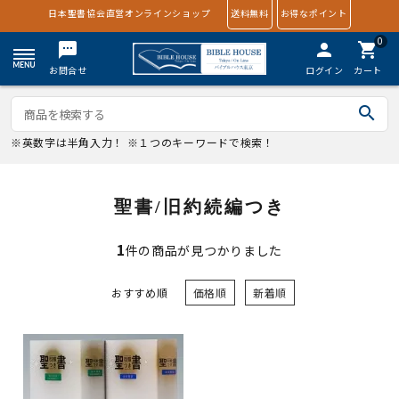
日本聖書協会直営オンラインショップ
送料無料
お得なポイント
0
textsms
person
shopping_cart
お問合せ
ログイン
カート
search
※英数字は半角入力！ ※１つのキーワードで検索！
聖書/旧約続編つき
1
件の商品が見つかりました
おすすめ順
価格順
新着順