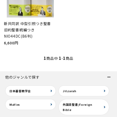
新共同訳 中型引照つき聖書
旧約聖書続編つき
NIO44DC(B6判)
6,600円
1
1
1
商品中
-
商品
他のジャンルで探す
日本基督教学会
Jilzarah
MaYim
外国語聖書/Foreign
Bible