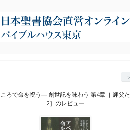
ころで命を祝う― 創世記を味わう 第4章［ 師父
2］のレビュー