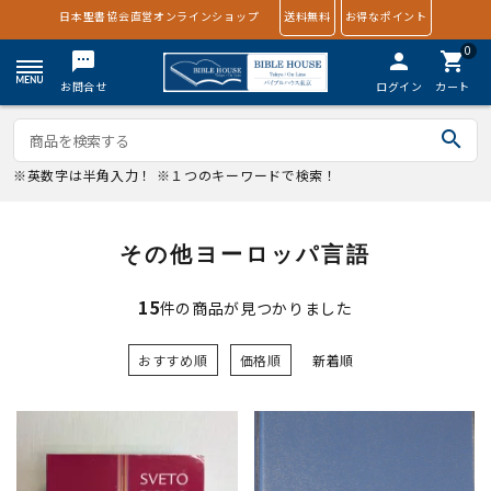
日本聖書協会直営オンラインショップ
送料無料
お得なポイント
0
textsms
person
shopping_cart
お問合せ
ログイン
カート
search
※英数字は半角入力！ ※１つのキーワードで検索！
その他ヨーロッパ言語
15
件の商品が見つかりました
おすすめ順
価格順
新着順