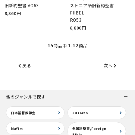
旧新約聖書 VO63
ストニア語旧新約聖書
PIIBEL
8,360円
RO53
8,800円
15
1
12
商品中
-
商品
戻る
次へ
他のジャンルで探す
日本基督教学会
Jilzarah
MaYim
外国語聖書/Foreign
Bible