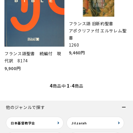
フランス語 旧新約聖書
アポクリファ付 エルサレム聖
書
1260
9,460円
フランス語聖書 続編付 現
代訳 8174
9,900円
4
1
4
商品中
-
商品
他のジャンルで探す
日本基督教学会
Jilzarah