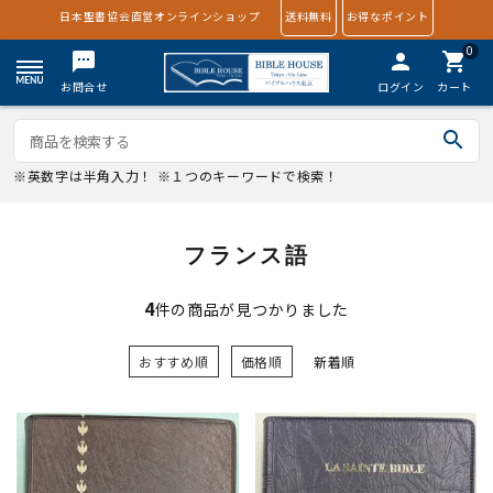
日本聖書協会直営オンラインショップ
送料無料
お得なポイント
0
textsms
person
shopping_cart
お問合せ
ログイン
カート
search
※英数字は半角入力！ ※１つのキーワードで検索！
フランス語
4
件の商品が見つかりました
おすすめ順
価格順
新着順