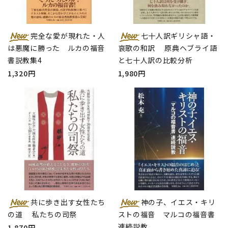
完全な愛が現れた・人
七十人訳ギリシャ語・
は悪魔に勝った ルカの福音
哀歌の和訳 原典ヘブライ語
書説教集4
と七十人訳の比較分析
1,320円
1,980円
共に歩き出す女性たち
神の子、イエス・キリ
の道 私たちの司祭
ストの福音 マルコの福音書
連続説教
1,870円