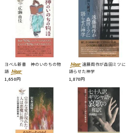
ヨベル新書 神のいのちの物
遠藤周作が森田ミツに
語
語らせた神学
1,650円
1,870円