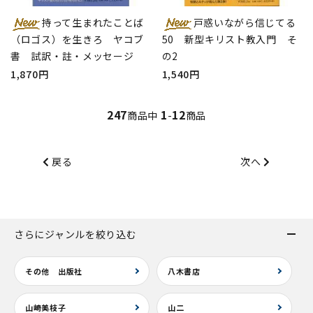
持って生まれたことば
戸惑いながら信じてる
（ロゴス）を生きろ ヤコブ
50 新型キリスト教入門 そ
書 試訳・註・メッセージ
の2
1,870円
1,540円
247
1
12
商品中
-
商品
戻る
次へ
さらにジャンルを絞り込む
その他 出版社
八木書店
山崎美枝子
山二