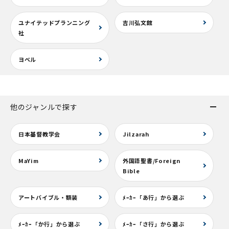
ユナイテッドプランニング
吉川弘文館
社
ヨベル
他のジャンルで探す
日本基督教学会
Jilzarah
MaYim
外国語聖書/Foreign
Bible
アートバイブル・額装
ﾒｰｶｰ「あ行」から選ぶ
ﾒｰｶｰ「か行」から選ぶ
ﾒｰｶｰ「さ行」から選ぶ