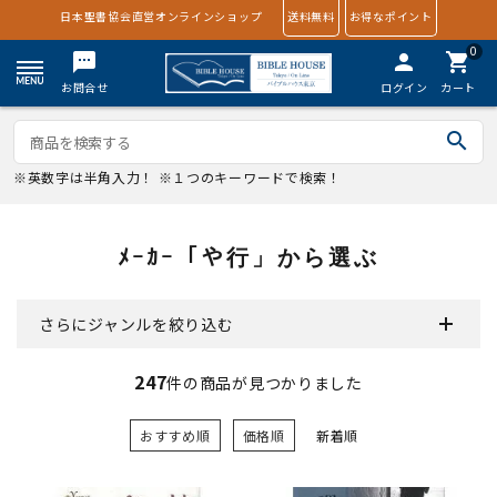
日本聖書協会直営オンラインショップ
送料無料
お得なポイント
0
textsms
person
shopping_cart
お問合せ
ログイン
カート
search
※英数字は半角入力！ ※１つのキーワードで検索！
ﾒｰｶｰ「や行」から選ぶ
さらにジャンルを絞り込む
247
件の商品が見つかりました
おすすめ順
価格順
新着順