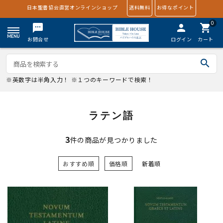
日本聖書協会直営オンラインショップ
送料無料
お得なポイント
0
textsms
person
shopping_cart
お問合せ
ログイン
カート
search
※英数字は半角入力！ ※１つのキーワードで検索！
ラテン語
3
件の商品が見つかりました
おすすめ順
価格順
新着順