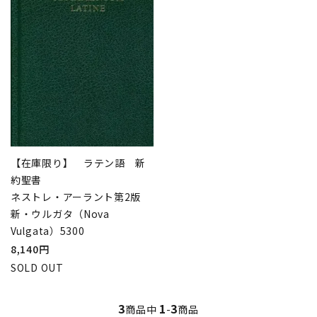
【在庫限り】 ラテン語 新
約聖書
ネストレ・アーラント第2版
新・ウルガタ（Nova
Vulgata）5300
8,140円
SOLD OUT
3
1
3
商品中
-
商品