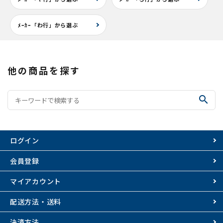
ﾒｰｶｰ「わ行」から選ぶ
他の商品を探す
search
ログイン
会員登録
マイアカウント
配送方法・送料
決済方法