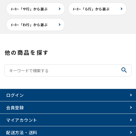
ﾒｰｶｰ「や行」から選ぶ
ﾒｰｶｰ「ら行」から選ぶ
ﾒｰｶｰ「わ行」から選ぶ
他の商品を探す
search
ログイン
会員登録
マイアカウント
配送方法・送料