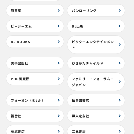
原書房
パンローリング
ビージーエム
BL出版
BJ BOOKS
ビクターエンタテインメン
ト
美術出版社
ひさかたチャイルド
PHP研究所
ファミリー・フォーラム・
ジャパン
フォーオン（木tch）
福音館書店
福音社
婦人之友社
藤原書店
二見書房