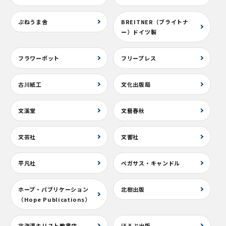
ぷねうま舎
BREITNER（ブライトナ
ー）ドイツ製
フラワーポット
フリープレス
古川紙工
文化出版局
文溪堂
文藝春秋
文芸社
文響社
平凡社
ペガサス・キャンドル
ホープ・パブリケーション
北樹出版
（Hope Publications）
北海道キリスト教書店
ほるぷ出版