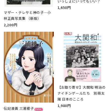
いっしょにいってもいい？
1,650円
マザー・テレサと神の子―小
林正典写真集 （新版）
2,200円
【お取り寄せ】大関和 明治の
ナイチンゲールたち 別冊太
陽 日本のこころ
1,980円
伝記漫画 三浦綾子