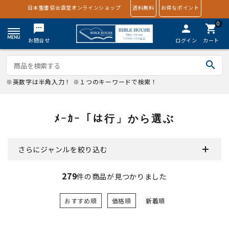
日本聖書協会直営オンラインショップ
送料無料
お得なポイント
0
textsms
person
shopping_cart
お問合せ
ログイン
カート
search
※英数字は半角入力！ ※１つのキーワードで検索！
ﾒｰｶｰ「は行」から選ぶ
さらにジャンルを絞り込む
279
件の商品が見つかりました
おすすめ順
価格順
新着順