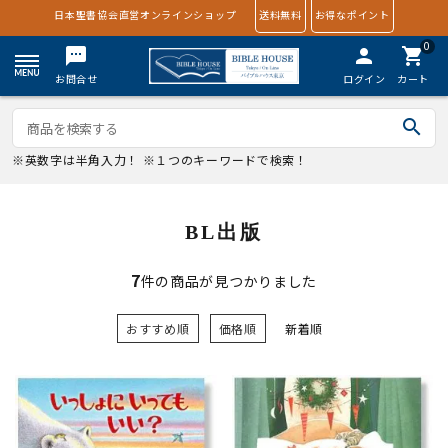
日本聖書協会直営オンラインショップ
送料無料
お得なポイント
0
textsms
person
shopping_cart
お問合せ
ログイン
カート
search
※英数字は半角入力！ ※１つのキーワードで検索！
BL出版
7
件の商品が見つかりました
おすすめ順
価格順
新着順