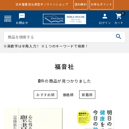
日本聖書協会直営オンラインショップ
送料無料
お得なポイント
0
textsms
person
shopping_cart
お問合せ
ログイン
カート
search
※英数字は半角入力！ ※１つのキーワードで検索！
福音社
8
件の商品が見つかりました
おすすめ順
価格順
新着順