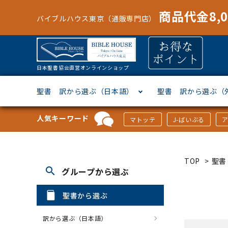
商品代金8,
バイブルハウス東京（通販専門店）
日本聖書協会直営オンラインショップ
聖書 訳から選ぶ（日本語）
聖書 訳から選ぶ（
人気キーワード
マトッテ
J-ばいぶる
聖書協会共同訳
ヘブライ語
オリジナル巻型聖書カバー
キャンドル
マンガ
「あ行」から選ぶ
新共同
ギリシ
本革聖
壁掛け
絵本
「か行
TOP
>
聖書
search
グループから選ぶ
新改訳
ドイツ語
ジッパー付き聖書カバー
パスケース・ネクタイピン
聖書通読
「な行」から選ぶ
フラン
フラン
ウルト
ミニタ
キリス
「は行
聖書から選ぶ
スペイン・ポルトガル語
アクセサリー
イースター特集
「ら行」から選ぶ
その他
カード
クリス
「わ行
訳から選ぶ（日本語）