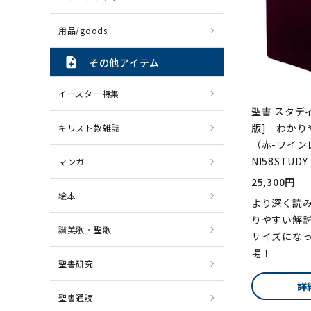
用品/goods
note_add
その他アイテム
イースター特集
聖書 スタデ
版] わかり
キリスト教雑誌
（赤-ワイン
NI58STUDY
マンガ
25,300円
絵本
より深く読
りやすい解
讃美歌・聖歌
サイズになっ
場！
聖書研究
詳
聖書通読