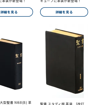
に革装が新登場！
キューブに革装が新登場！
詳細を見る
詳細を見る
型聖書 NI68(B) 革
聖書 スタディ版 革装 [改訂