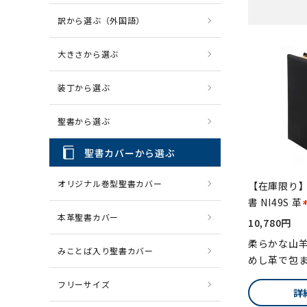
訳から選ぶ（外国語）
CD・MP3
パソコ
大きさから選ぶ
装丁から選ぶ
聖書から選ぶ
聖書カバーから選ぶ
オリジナル巻型聖書カバー
【在庫限り】
書 NI49S 革
本革聖書カバー
10,780円
柔らかな山
みことば入り聖書カバー
めし革で包
フリーサイズ
詳