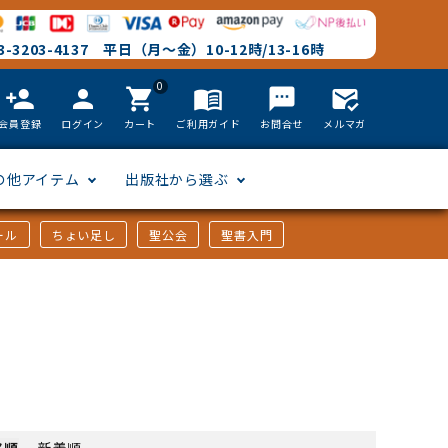
-3203-4137 平日（月～金）10-12時/13-16時
0
person_add
person
shopping_cart
menu_book
textsms
mark_email_read
会員登録
ログイン
カート
ご利用ガイド
お問合せ
メルマガ
の他アイテム
出版社から選ぶ
ール
ちょい足し
聖公会
聖書入門
文語訳
英語
フリーサイズ
聖書カードゲーム
聖書研究
「た行」から選ぶ
韓国語
その他カバー
しおり・ブックレンズ
英語 絵本/書籍
「や行」から選ぶ
アフリカの言語
DVD
格順
-
新着順