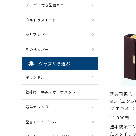
ジッパー付き聖書カバー
ウルトラスエード
クリアカバー
その他カバー
style
グッズから選ぶ
キャンドル
壁掛け十字架・オーナメント
新共同訳 ミニ
MG（エンジ
万年カレンダー
ブ 牛革装 
11,000円
聖書カードゲーム
造本装幀コ
たスタイリ