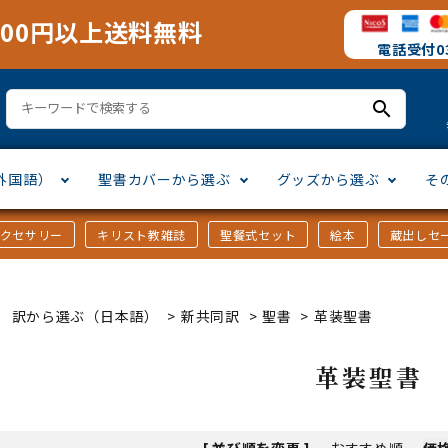
000円以上送料無料
電話受付03
search
外国語）
聖書カバーから選ぶ
グッズから選ぶ
そ
アクセサリー
キリスト教雑誌
聖餐式セット
絵本
蔵出しセ
訳
ア語
書カバー
十字架・オーナメント
」から選ぶ
口語訳
ラテン語
みことば入り聖書カバー
万年カレンダー
讃美歌・聖歌
「さ行」から選ぶ
 訳から選ぶ（日本語）
>
新共同訳
>
聖書
>
革装聖書
シスコ会訳
ス語
ラスエード
オル・マスク
ト教雑誌
」から選ぶ
個人訳・その他
中国・台湾語
クリアカバー
Tシャツ
アートバイブル・額装
「ま行」から選ぶ
革装聖書
ヨーロッパ言語
類
マス特集
」から選ぶ
その他アジアの言語
ステイショナリー
手帳・カレンダー
[ 並び順を変更 ]
-
おすすめ順
-
価