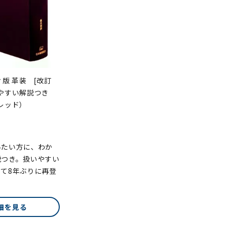
ィ版 革装 [改訂
やすい解説つき
レッド）
みたい方に、わか
説つき。扱いやすい
て8年ぶりに再登
細を見る