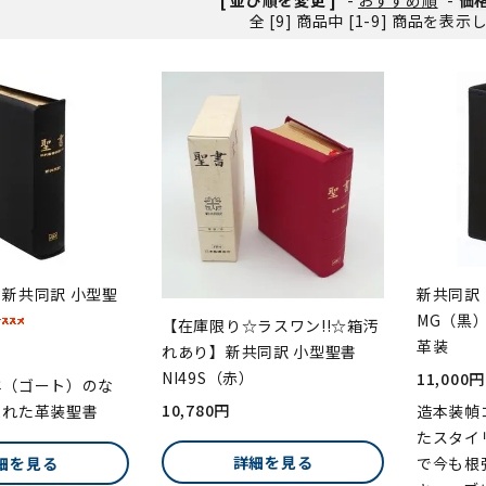
全 [9] 商品中 [1-9] 商品を表
ンソフトCD-ROM
用品/goods
新共同訳 小型聖
新共同訳 
MG（黒
【在庫限り☆ラスワン!!☆箱汚
革装
れあり】新共同訳 小型聖書
NI49S（赤）
11,000円
羊（ゴート）のな
10,780円
まれた革装聖書
造本装幀
たスタイ
詳細を見る
細を見る
で今も根