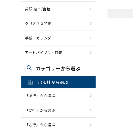
英語 絵本/書籍
クリスマス特集
手帳・カレンダー
アートバイブル・額装
search
カテゴリーから選ぶ
domain
出版社から選ぶ
「あ行」から選ぶ
「か行」から選ぶ
「さ行」から選ぶ