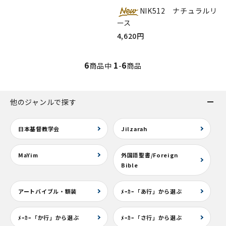
NIK512 ナチュラルリ
ース
4,620円
6
1
6
商品中
-
商品
他のジャンルで探す
日本基督教学会
Jilzarah
MaYim
外国語聖書/Foreign
Bible
アートバイブル・額装
ﾒｰｶｰ「あ行」から選ぶ
ﾒｰｶｰ「か行」から選ぶ
ﾒｰｶｰ「さ行」から選ぶ