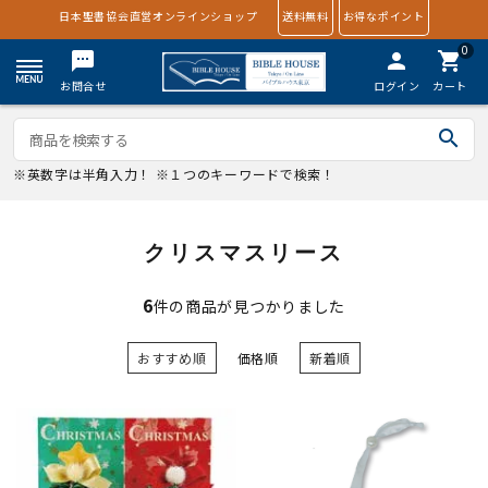
日本聖書協会直営オンラインショップ
送料無料
お得なポイント
0
textsms
person
shopping_cart
お問合せ
ログイン
カート
search
※英数字は半角入力！ ※１つのキーワードで検索！
クリスマスリース
6
件の商品が見つかりました
おすすめ順
価格順
新着順