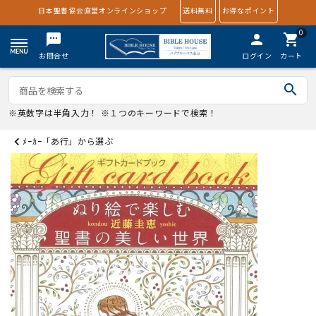
日本聖書協会直営オンラインショップ
送料無料
お得なポイント
0
textsms
person
shopping_cart
お問合せ
ログイン
カート
search
※英数字は半角入力！ ※１つのキーワードで検索！
ﾒｰｶｰ「あ行」から選ぶ