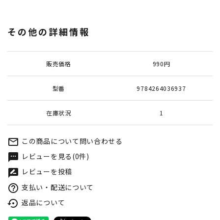
その他の詳細情報
販売価格
990円
型番
9784264036937
在庫状況
1
この商品について問い合わせる
mail_outline
レビューを見る(0件)
textsms
レビューを投稿
rate_review
支払い・配送について
help_outline
返品について
settings_backup_restore