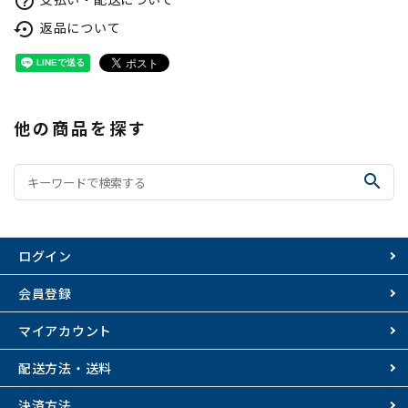
help_outline
返品について
settings_backup_restore
他の商品を探す
search
ログイン
会員登録
マイアカウント
配送方法・送料
決済方法