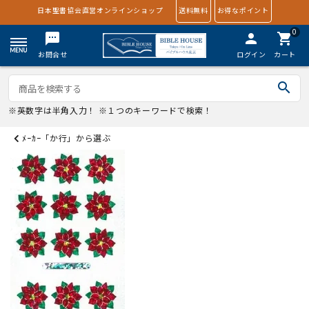
日本聖書協会直営オンラインショップ
送料無料
お得なポイント
0
textsms
person
shopping_cart
お問合せ
ログイン
カート
search
※英数字は半角入力！ ※１つのキーワードで検索！
ﾒｰｶｰ「か行」から選ぶ