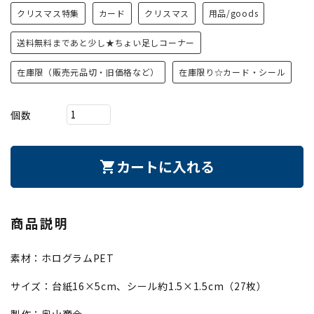
クリスマス特集
カード
クリスマス
用品/goods
送料無料まであと少し★ちょい足しコーナー
在庫限（販売元品切・旧価格など）
在庫限り☆カード・シール
個数
カートに入れる
shopping_cart
商品説明
素材：ホログラムPET
サイズ：台紙16×5cm、シール約1.5×1.5cm（27枚）