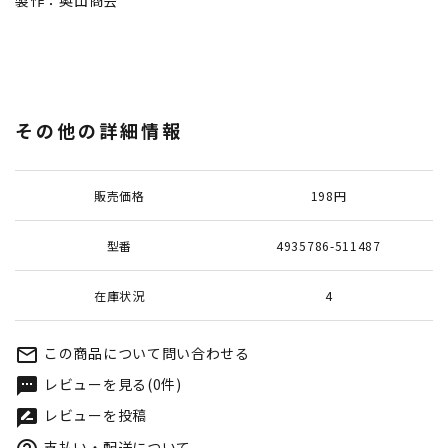
製作：奥山商会
その他の詳細情報
販売価格
198円
型番
4935786-511487
在庫状況
4
この商品について問い合わせる
mail_outline
レビューを見る(0件)
textsms
レビューを投稿
rate_review
支払い・配送について