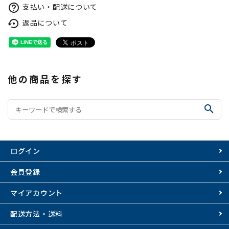
支払い・配送について
help_outline
返品について
settings_backup_restore
他の商品を探す
search
ログイン
会員登録
マイアカウント
配送方法・送料