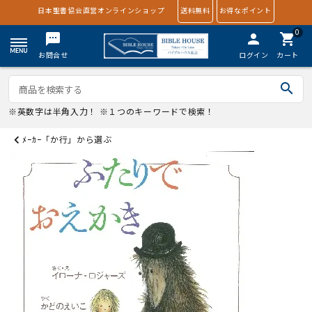
日本聖書協会直営オンラインショップ
送料無料
お得なポイント
0
textsms
person
shopping_cart
お問合せ
ログイン
カート
search
※英数字は半角入力！ ※１つのキーワードで検索！
ﾒｰｶｰ「か行」から選ぶ