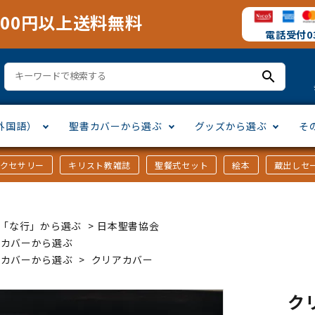
000円以上送料無料
電話受付03
search
外国語）
聖書カバーから選ぶ
グッズから選ぶ
そ
アクセサリー
キリスト教雑誌
聖餐式セット
絵本
蔵出しセ
訳
ア語
書カバー
十字架・オーナメント
」から選ぶ
口語訳
ラテン語
みことば入り聖書カバー
万年カレンダー
讃美歌・聖歌
「さ行」から選ぶ
ｶｰ「な行」から選ぶ
>
日本聖書協会
シスコ会訳
ス語
ラスエード
オル・マスク
ト教雑誌
」から選ぶ
個人訳・その他
中国・台湾語
クリアカバー
Tシャツ
アートバイブル・額装
「ま行」から選ぶ
書カバーから選ぶ
書カバーから選ぶ
>
クリアカバー
ヨーロッパ言語
類
マス特集
」から選ぶ
その他アジアの言語
ステイショナリー
手帳・カレンダー
ク