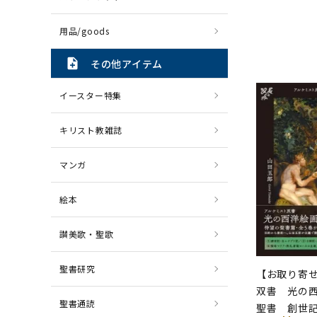
用品/goods
note_add
その他アイテム
イースター特集
キリスト教雑誌
マンガ
絵本
讃美歌・聖歌
聖書研究
【お取り寄
双書 光の西
聖書通読
聖書 創世