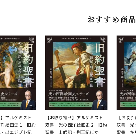
おすすめ商
せ】アルケミスト
【お取り寄せ】アルケミスト
【お取り
洋絵画史 1 旧約
双書 光の西洋絵画史 2 旧約
双書 光
記・出エジプト記
聖書 士師記・列王記ほか
聖書 キ