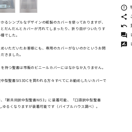
error_outline
share
分かるシンプルなデザインの紙製のカバーを使っておりますが、
undo
くとだんだんとカバーが汚れてしまったり、折り目がついたりす
forum
の種でした。
rate_review
求めいただいたお客様にも、専用のカバーがないのかというお問
ただきました。
さを持つ聖書は市販のビニールカバーにはなかなか入りません。
中型聖書SI53DCを買われる方々すべてにお勧めしたいカバーで
､「新共同訳中型聖書NI53」に装着可能、「口語訳中型聖書
少しゆるくなりますが装着可能です（バイブルハウス調べ）。