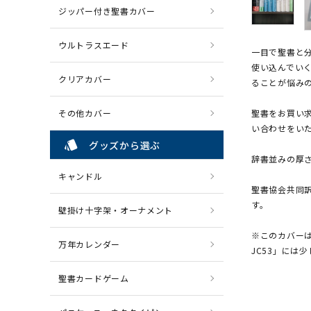
ジッパー付き聖書カバー
ウルトラスエード
一目で聖書と
使い込んでい
クリアカバー
ることが悩み
その他カバー
聖書をお買い
い合わせをい
style
グッズから選ぶ
辞書並みの厚
キャンドル
聖書協会共同訳
す。
壁掛け十字架・オーナメント
※このカバーは
万年カレンダー
JC53」には
聖書カードゲーム