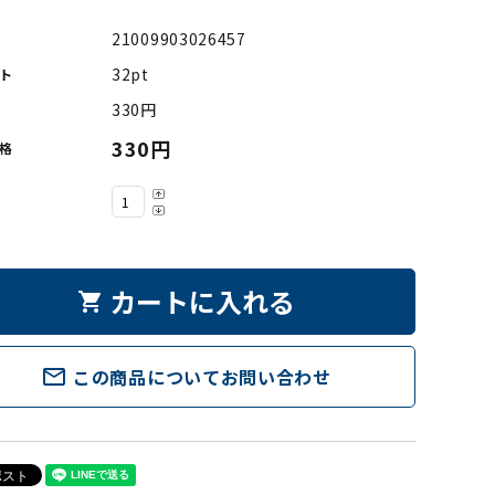
21009903026457
32pt
ト
330円
330円
格
カートに入れる
shopping_cart
mail_outline
この商品についてお問い合わせ