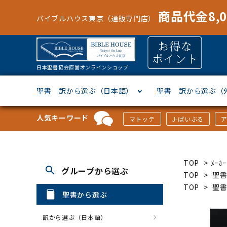
商品代金8,
バイブルハウス東京（通販専門店）
日本聖書協会直営オンラインショップ
聖書 訳から選ぶ（日本語）
聖書 訳から選ぶ（
人気キーワード
マトッテ
J-ばいぶる
聖書協会共同訳
ヘブライ語
オリジナル巻型聖書カバー
キャンドル
マンガ
「あ行」から選ぶ
新共同
ギリシ
本革聖
壁掛け
絵本
「か行
TOP
>
ﾒｰ
search
グループから選ぶ
新改訳
ドイツ語
ジッパー付き聖書カバー
パスケース・ネクタイピン
聖書通読
「な行」から選ぶ
フラン
フラン
ウルト
ミニタ
キリス
「は行
TOP
>
聖
TOP
>
聖
聖書から選ぶ
スペイン・ポルトガル語
アクセサリー
イースター特集
「ら行」から選ぶ
その他
カード
クリス
「わ行
訳から選ぶ（日本語）