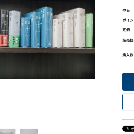
型番
ンソフトCD-ROM
用品/goods
ポイン
定価
販売価
購入数