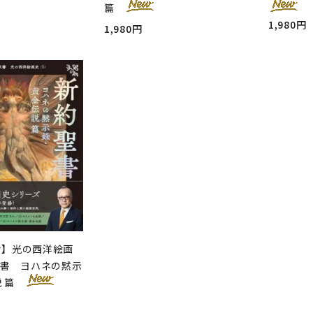
篇
1,980円
1,980円
せ】光の西洋絵画
聖書 ヨハネの黙示
説 篇