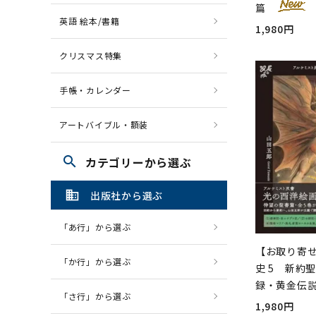
篇
英語 絵本/書籍
1,980円
クリスマス特集
手帳・カレンダー
アートバイブル・額装
search
カテゴリーから選ぶ
domain
出版社から選ぶ
「あ行」から選ぶ
【お取り寄
「か行」から選ぶ
史 5 新約
録・黄金伝
「さ行」から選ぶ
1,980円