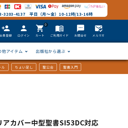
-3203-4137 平日（月～金）10-12時/13-16時
0
person_add
person
shopping_cart
menu_book
textsms
mark_email_read
会員登録
ログイン
カート
ご利用ガイド
お問合せ
メルマガ
の他アイテム
出版社から選ぶ
ール
ちょい足し
聖公会
聖書入門
文語訳
英語
フリーサイズ
聖書カードゲーム
聖書研究
「た行」から選ぶ
韓国語
その他カバー
しおり・ブックレンズ
英語 絵本/書籍
「や行」から選ぶ
アフリカの言語
DVD
リアカバー中型聖書SI53DC対応