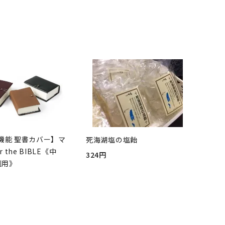
機能 聖書カバー】マ
死海湖塩の塩飴
r the BIBLE《中
324円
判用》