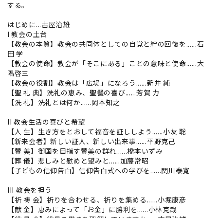
する。
はじめに...古屋治雄
I 教会の土台
【教会の本質】教会の共同体としての自覚と絆の回復を......石
田 学
【教会の使命】教会が「そこにある」ことの意味と使命......大
隅啓三
【教会の役割】教会は「広場」になろう......新井 純
【聖 礼 典】洗礼の恵み、聖餐の喜び......芳賀 力
【洗 礼】洗礼とは何か......岡本知之
II 教会生活の喜びと希望
【人 生】生き方をとおして福音を証ししよう......小友 聡
【新来会者】新しい証人、新しい出来事......平野克己
【賛 美】御国を目指す賛美の群れ......橋本いずみ
【葬 儀】悲しみと慰めと望みと......加藤常昭
【子どもの信仰告白】信仰告白式への学びを......関川泰寛
III 教会を担う
【祈 祷 会】祈りを合わせる、祈りを集める......小堀康彦
【献 金】恵みによって「お金」に勝利を......小林克哉