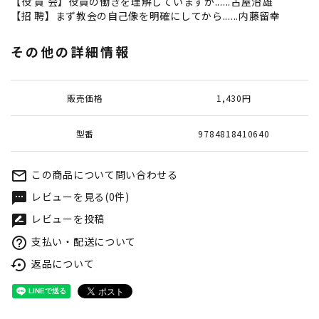
【役 員 会】役員の働きを理解していますか......古屋治雄
【招 聘】まず教会の自己像を明確にしてから......内藤留幸
その他の詳細情報
販売価格
1,430円
型番
9784818410640
この商品について問い合わせる
mail_outline
レビューを見る(0件)
textsms
レビューを投稿
rate_review
支払い・配送について
help_outline
返品について
settings_backup_restore