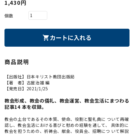
1,430円
個数
カートに入れる
shopping_cart
商品説明
【出版社】日本キリスト教団出版局
【著 者】古屋治雄 編
【発売日】2021/1/25
教会形成、教会の儀礼、教会運営、教会生活にまつわる
記事14 本を収録。
教会の土台であるその本質、使命、役割と聖礼典に ついて再確
認し、教会生活における喜びと慰めの経験を通して、 具体的に
教会を担うための、祈祷会、献金、役員会、招聘につ いて解説