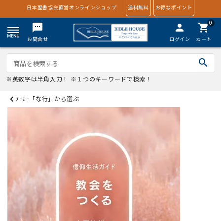
日本聖書協会直営オンラインショップ
送料無料
お得なポイント
0
textsms
person
shopping_cart
お問合せ
ログイン
カート
search
※英数字は半角入力！ ※１つのキーワードで検索！
ﾒｰｶｰ「な行」から選ぶ