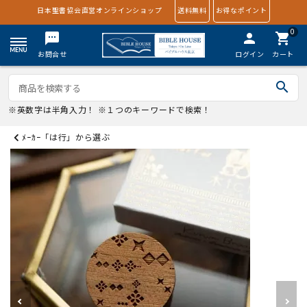
日本聖書協会直営オンラインショップ
送料無料
お得なポイント
0
textsms
person
shopping_cart
お問合せ
ログイン
カート
search
※英数字は半角入力！ ※１つのキーワードで検索！
ﾒｰｶｰ「は行」から選ぶ