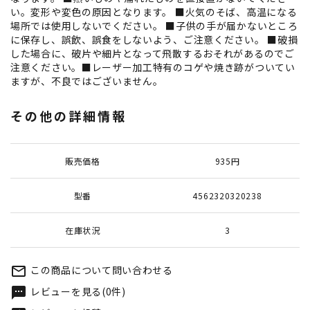
い。変形や変色の原因となります。 ■火気のそば、高温になる
場所では使用しないでください。 ■子供の手が届かないところ
に保存し、誤飲、誤食をしないよう、ご注意ください。 ■破損
した場合に、破片や細片となって飛散するおそれがあるのでご
注意ください。■レーザー加工特有のコゲや焼き跡がついてい
ますが、不良ではございません。
その他の詳細情報
販売価格
935円
型番
4562320320238
在庫状況
3
この商品について問い合わせる
mail_outline
レビューを見る(0件)
textsms