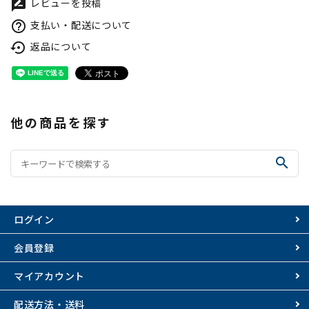
レビューを投稿
rate_review
支払い・配送について
help_outline
返品について
settings_backup_restore
他の商品を探す
search
ログイン
会員登録
マイアカウント
配送方法・送料