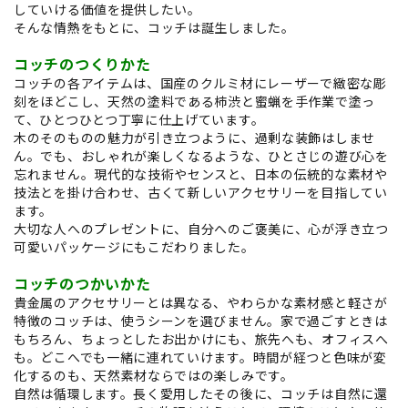
していける価値を提供したい。
そんな情熱をもとに、コッチは誕生しました。
コッチのつくりかた
コッチの各アイテムは、国産のクルミ材にレーザーで緻密な彫
刻をほどこし、天然の塗料である柿渋と蜜蝋を手作業で塗っ
て、ひとつひとつ丁寧に仕上げています。
木のそのものの魅力が引き立つように、過剰な装飾はしませ
ん。でも、おしゃれが楽しくなるような、ひとさじの遊び心を
忘れません。現代的な技術やセンスと、日本の伝統的な素材や
技法とを掛け合わせ、古くて新しいアクセサリーを目指してい
ます。
大切な人へのプレゼントに、自分へのご褒美に、心が浮き立つ
可愛いパッケージにもこだわりました。
コッチのつかいかた
貴金属のアクセサリーとは異なる、やわらかな素材感と軽さが
特徴のコッチは、使うシーンを選びません。家で過ごすときは
もちろん、ちょっとしたお出かけにも、旅先へも、オフィスへ
も。どこへでも一緒に連れていけます。時間が経つと色味が変
化するのも、天然素材ならではの楽しみです。
自然は循環します。長く愛用したその後に、コッチは自然に還