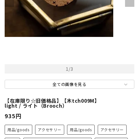
1
/
3
全ての画像を見る
【在庫限り☆旧価格品】【木tch009M】
light / ライト（Brooch）
935円
用品/goods
アクセサリー
用品/goods
アクセサリー