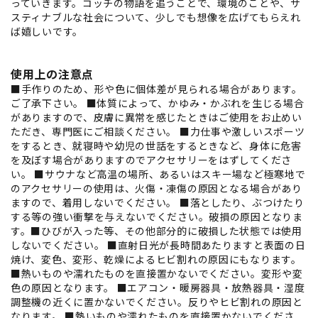
っていきます。コッチの物語を追うことで、環境のことや、サ
スティナブルな社会について、少しでも想像を広げてもらえれ
ば嬉しいです。
使用上の注意点
■手作りのため、形や色に個体差が見られる場合があります。
ご了承下さい。 ■体質によって、かゆみ・かぶれを生じる場合
がありますので、皮膚に異常を感じたときはご使用をお止めい
ただき、専門医にご相談ください。 ■力仕事や激しいスポーツ
をするとき、就寝時や幼児の世話をするときなど、身体に危害
を及ぼす場合がありますのでアクセサリーをはずしてくださ
い。 ■サウナなど高温の場所、あるいはスキー場など極寒地で
のアクセサリーの使用は、火傷・凍傷の原因となる場合があり
ますので、着用しないでください。 ■落としたり、ぶつけたり
する等の強い衝撃を与えないでください。破損の原因となりま
す。■ひびが入った等、その他部分的に破損した状態では使用
しないでください。 ■直射日光が長時間あたりますと表面の日
焼け、変色、変形、乾燥によるヒビ割れの原因にもなります。
■熱いものや濡れたものを直接置かないでください。変形や変
色の原因となります。 ■エアコン・暖房器具・放熱器具・湿度
調整機の近くに置かないでください。反りやヒビ割れの原因と
なります。 ■熱いものや濡れたものを直接置かないでくださ