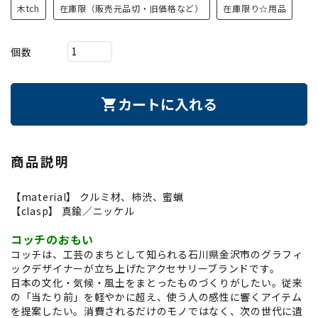
木tch
在庫限（販売元品切・旧価格など）
在庫限り☆用品
個数
カートに入れる
shopping_cart
商品説明
【material】 クルミ材、柿渋、蜜蝋
【clasp】 真鍮／ニッケル
コッチのおもい
コッチは、工芸のまちとして知られる石川県金沢市のグラフィ
ックデザイナーが立ち上げたアクセサリーブランドです。
日本の文化・気候・風土をまとったものづくりがしたい。従来
の「当たり前」を軽やかに超え、使う人の感性に響くアイテム
を提案したい。消費されるだけのモノではなく、次の世代に遺