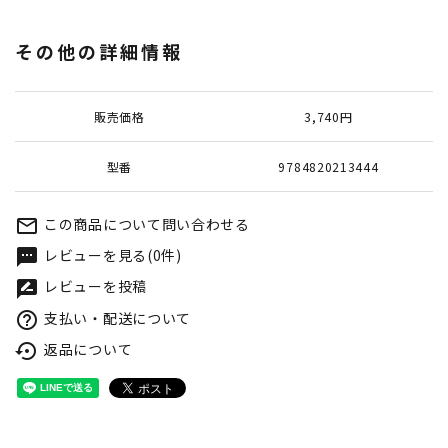
その他の詳細情報
販売価格
3,740円
型番
9784820213444
この商品について問い合わせる
mail_outline
レビューを見る(0件)
textsms
レビューを投稿
rate_review
支払い・配送について
help_outline
返品について
settings_backup_restore