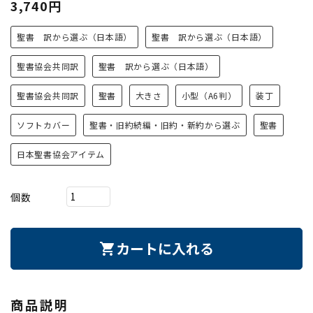
3,740円
聖書 訳から選ぶ（日本語）
聖書 訳から選ぶ（日本語）
聖書協会共同訳
聖書 訳から選ぶ（日本語）
聖書協会共同訳
聖書
大きさ
小型（A6判）
装丁
ソフトカバー
聖書・旧約続編・旧約・新約から選ぶ
聖書
日本聖書協会アイテム
個数
カートに入れる
shopping_cart
商品説明