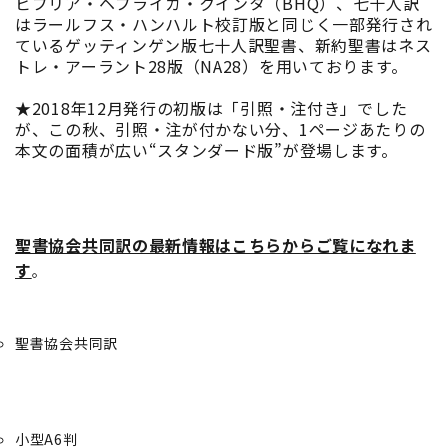
ビブリア・ヘブライカ・クインタ（BHQ）、七十人訳
はラールフス・ハンハルト校訂版と同じく一部発行され
ているゲッティンゲン版七十人訳聖書、新約聖書はネス
トレ・アーラント28版（NA28）を用いております。
★2018年12月発行の初版は「引照・注付き」でした
が、この秋、引照・注が付かない分、1ページあたりの
本文の面積が広い“スタンダード版”が登場します。
聖書協会共同訳の最新情報はこちらからご覧になれま
す
。
聖書協会共同訳
小型A6判