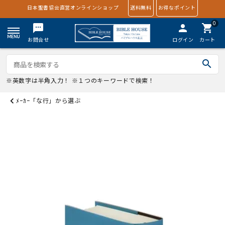
日本聖書協会直営オンラインショップ
送料無料
お得なポイント
0
textsms
person
shopping_cart
お問合せ
ログイン
カート
search
※英数字は半角入力！ ※１つのキーワードで検索！
ﾒｰｶｰ「な行」から選ぶ