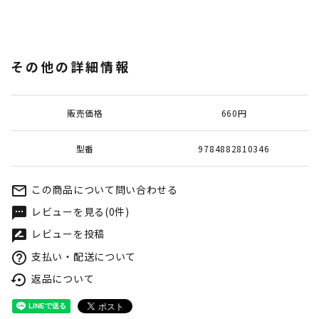
その他の詳細情報
販売価格
660円
型番
9784882810346
この商品について問い合わせる
mail_outline
レビューを見る(0件)
textsms
レビューを投稿
rate_review
支払い・配送について
help_outline
返品について
settings_backup_restore