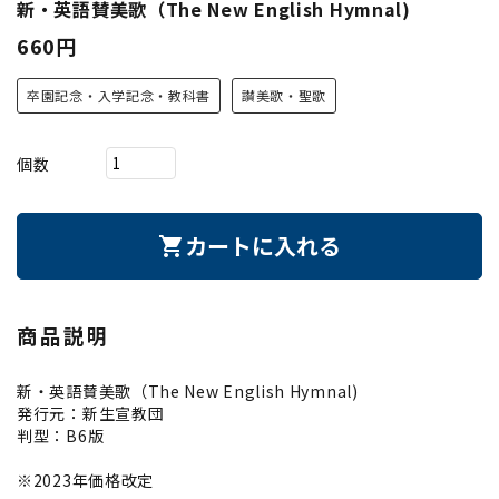
新・英語賛美歌（The New English Hymnal)
660円
卒園記念・入学記念・教科書
讃美歌・聖歌
個数
カートに入れる
shopping_cart
商品説明
新・英語賛美歌（The New English Hymnal)
発行元：新生宣教団
判型：B6版
※2023年価格改定