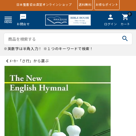
日本聖書協会直営オンラインショップ
送料無料
お得なポイント
0
textsms
person
shopping_cart
お問合せ
ログイン
カート
search
※英数字は半角入力！ ※１つのキーワードで検索！
ﾒｰｶｰ「さ行」から選ぶ