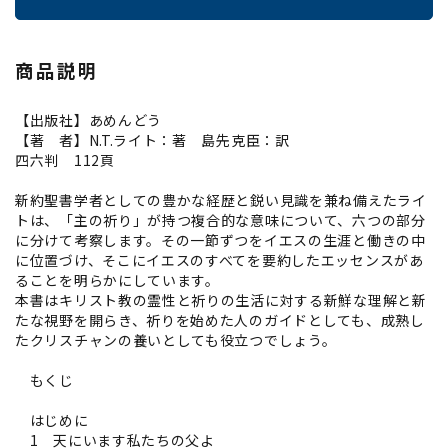
商品説明
【出版社】あめんどう
【著 者】N.T.ライト：著 島先克臣：訳
四六判 112頁
新約聖書学者としての豊かな経歴と鋭い見識を兼ね備えたライ
トは、「主の祈り」が持つ複合的な意味について、六つの部分
に分けて考察します。その一節ずつをイエスの生涯と働きの中
に位置づけ、そこにイエスのすべてを要約したエッセンスがあ
ることを明らかにしています。
本書はキリスト教の霊性と祈りの生活に対する新鮮な理解と新
たな視野を開らき、祈りを始めた人のガイドとしても、成熟し
たクリスチャンの養いとしても役立つでしょう。
もくじ
はじめに
1 天にいます私たちの父よ