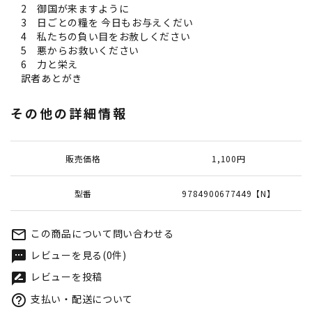
2 御国が来ますように
3 日ごとの糧を 今日もお与えくだい
4 私たちの負い目をお赦しください
5 悪からお救いください
6 力と栄え
訳者あとがき
その他の詳細情報
販売価格
1,100円
型番
9784900677449【N】
この商品について問い合わせる
mail_outline
レビューを見る(0件)
textsms
レビューを投稿
rate_review
支払い・配送について
help_outline