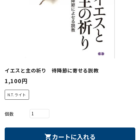
イエスと主の祈り 待降節に寄せる説教
1,100円
N.T.ライト
個数
カートに入れる
shopping_cart