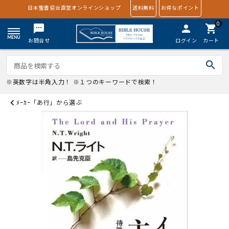
日本聖書協会直営オンラインショップ
送料無料
お得なポイント
0
textsms
person
shopping_cart
お問合せ
ログイン
カート
search
※英数字は半角入力！ ※１つのキーワードで検索！
ﾒｰｶｰ「あ行」から選ぶ