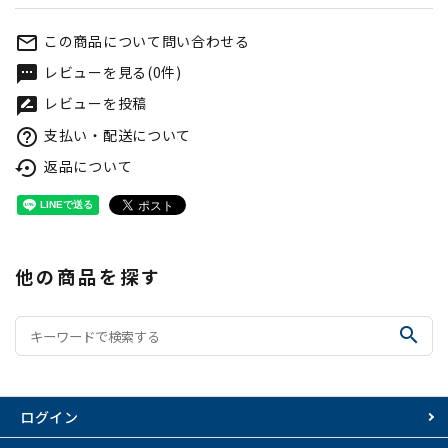
この商品について問い合わせる
mail_outline
レビューを見る(0件)
textsms
レビューを投稿
rate_review
支払い・配送について
help_outline
返品について
settings_backup_restore
他の商品を探す
search
ログイン