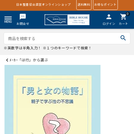
日本聖書協会直営オンラインショップ
送料無料
お得なポイント
0
textsms
person
shopping_cart
お問合せ
ログイン
カート
search
※英数字は半角入力！ ※１つのキーワードで検索！
ﾒｰｶｰ「は行」から選ぶ