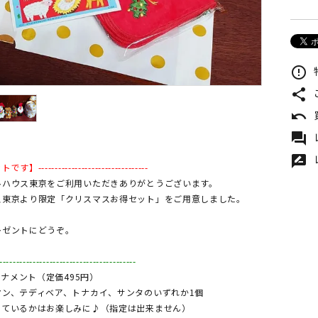
error_outline
share
undo
forum
rate_review
--------------------------------
ルハウス東京をご利用いただきありがとうございます。
ス東京より限定「クリスマスお得セット」をご用意しました。
。
レゼントにどうぞ。
--------------------------------------
ーナメント（定価495円）
テディベア、トナカイ、サンタのいずれか1個
るかはお楽しみに♪（指定は出来ません）