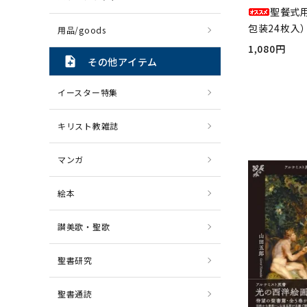
聖餐式
包装24枚入）
用品/goods
1,080円
note_add
その他アイテム
イースター特集
キリスト教雑誌
マンガ
絵本
讃美歌・聖歌
聖書研究
聖書通読