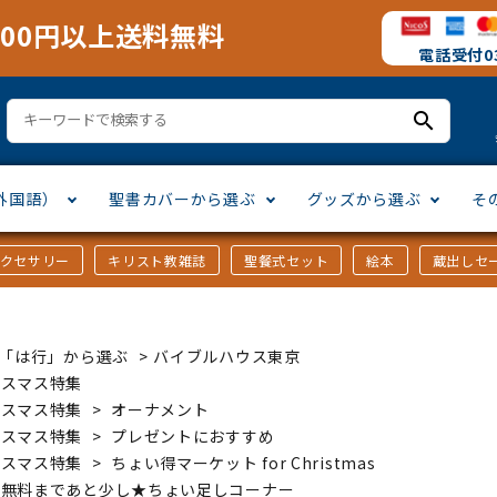
000円以上送料無料
電話受付03
search
外国語）
聖書カバーから選ぶ
グッズから選ぶ
そ
アクセサリー
キリスト教雑誌
聖餐式セット
絵本
蔵出しセ
訳
ア語
書カバー
十字架・オーナメント
」から選ぶ
口語訳
ラテン語
みことば入り聖書カバー
万年カレンダー
讃美歌・聖歌
「さ行」から選ぶ
ｶｰ「は行」から選ぶ
>
バイブルハウス東京
シスコ会訳
ス語
ラスエード
オル・マスク
ト教雑誌
」から選ぶ
個人訳・その他
中国・台湾語
クリアカバー
Tシャツ
アートバイブル・額装
「ま行」から選ぶ
リスマス特集
リスマス特集
>
オーナメント
リスマス特集
>
プレゼントにおすすめ
ヨーロッパ言語
類
マス特集
」から選ぶ
その他アジアの言語
ステイショナリー
手帳・カレンダー
リスマス特集
>
ちょい得マーケット for Christmas
料無料まであと少し★ちょい足しコーナー