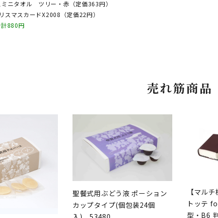
ミニタオル ツリー・赤（定価363円）
クリスマスカードX2008（定価22円）
---合計880円
売れ筋商品
【マルチ
聖餐式用ぶどう液 ポーション
トッテ fo
カップタイプ(個包装24個
型・B6 
入) 53480