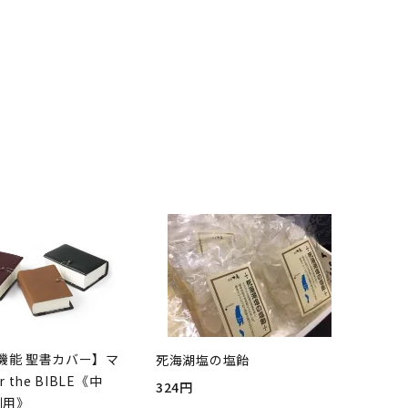
機能 聖書カバー】マ
死海湖塩の塩飴
r the BIBLE《中
324円
判用》