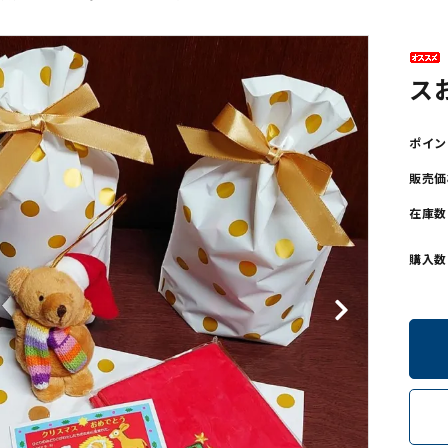
ンソフトCD-ROM
用品/goods
ス
ポイン
販売価
在庫数
購入数