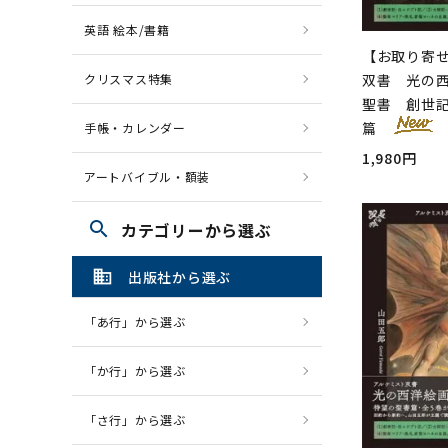
英語 絵本/書籍
【お取り寄
クリスマス特集
双書 光の西
聖書 創世
篇
手帳・カレンダー
1,980円
アートバイブル・額装
search
カテゴリーから選ぶ
domain
出版社から選ぶ
「あ行」から選ぶ
「か行」から選ぶ
「さ行」から選ぶ