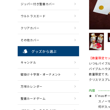
ジッパー付き聖書カバー
ウルトラスエード
クリアカバー
その他カバー
style
グッズから選ぶ
【数量限定セットです】-
キャンドル
いつもバイブ
バイブルハウ
数量限定です
壁掛け十字架・オーナメント
クリスマスプ
万年カレンダー
内容 -------------
★ X'masオ
聖書カードゲーム
スノーマン、
何が入ってい