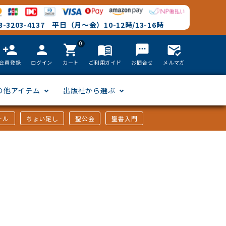
-3203-4137 平日（月～金）10-12時/13-16時
0
person_add
person
shopping_cart
menu_book
textsms
mark_email_read
会員登録
ログイン
カート
ご利用ガイド
お問合せ
メルマガ
の他アイテム
出版社から選ぶ
ール
ちょい足し
聖公会
聖書入門
文語訳
英語
フリーサイズ
聖書カードゲーム
聖書研究
「た行」から選ぶ
韓国語
その他カバー
しおり・ブックレンズ
英語 絵本/書籍
「や行」から選ぶ
アフリカの言語
DVD