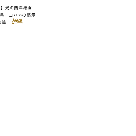
せ】光の西洋絵画
聖書 ヨハネの黙示
説 篇