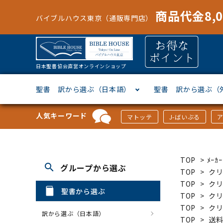
商品代金8,
バイブルハウス東京（通販専門店）
日本聖書協会直営オンラインショップ
聖書 訳から選ぶ（日本語）
聖書 訳から選ぶ（
人気キーワード
マトッテ
J-ばいぶる
聖書協会共同訳
ヘブライ語
オリジナル巻型聖書カバー
キャンドル
マンガ
「あ行」から選ぶ
新共同
ギリシ
本革聖
壁掛け
絵本
「か行
TOP
>
ﾒｰ
search
グループから選ぶ
新改訳
ドイツ語
ジッパー付き聖書カバー
パスケース・ネクタイピン
聖書通読
「な行」から選ぶ
フラン
フラン
ウルト
ミニタ
キリス
「は行
TOP
>
ク
TOP
>
ク
聖書から選ぶ
TOP
>
ク
スペイン・ポルトガル語
アクセサリー
イースター特集
「ら行」から選ぶ
その他
カード
クリス
「わ行
TOP
>
ク
訳から選ぶ（日本語）
TOP
>
送