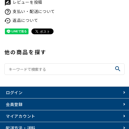
レビューを投稿
rate_review
支払い・配送について
help_outline
返品について
settings_backup_restore
他の商品を探す
search
ログイン
会員登録
マイアカウント
配送方法・送料