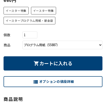
イースター特集
イースター特集
イースタープログラム用紙・献金袋
個数
商品
カートに入れる
shopping_cart
オプションの値段詳細
view_list
商品説明