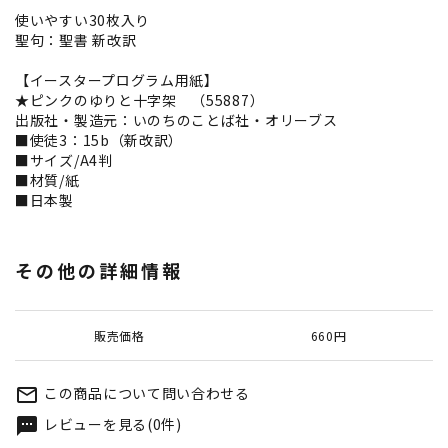
使いやすい30枚入り
聖句：聖書 新改訳
【イースタープログラム用紙】
★ピンクのゆりと十字架 （55887）
出版社・製造元：いのちのことば社・オリーブス
■使徒3：15b（新改訳）
■サイズ/A4判
■材質/紙
■日本製
その他の詳細情報
販売価格
660円
この商品について問い合わせる
mail_outline
レビューを見る(0件)
textsms