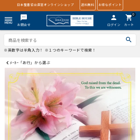
日本聖書協会直営オンラインショップ
送料無料
お得なポイント
0
textsms
person
shopping_cart
お問合せ
ログイン
カート
search
※英数字は半角入力！ ※１つのキーワードで検索！
ﾒｰｶｰ「あ行」から選ぶ