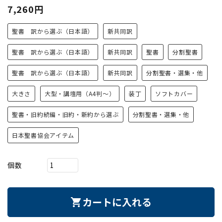
7,260円
聖書 訳から選ぶ（日本語）
新共同訳
聖書 訳から選ぶ（日本語）
新共同訳
聖書
分割聖書
聖書 訳から選ぶ（日本語）
新共同訳
分割聖書・選集・他
大きさ
大型・講壇用（A4判～）
装丁
ソフトカバー
聖書・旧約続編・旧約・新約から選ぶ
分割聖書・選集・他
日本聖書協会アイテム
個数
カートに入れる
shopping_cart