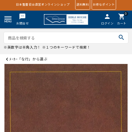
日本聖書協会直営オンラインショップ
送料無料
お得なポイント
0
textsms
person
shopping_cart
お問合せ
ログイン
カート
search
※英数字は半角入力！ ※１つのキーワードで検索！
ﾒｰｶｰ「な行」から選ぶ