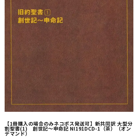
【1冊購入の場合のみネコポス発送可】新共同訳 大型分
割聖書(1) 創世記～申命記 NI191DCD-1（茶）（オン
デマンド）