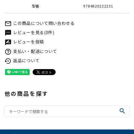
型番
9784820222231
この商品について問い合わせる
mail_outline
レビューを見る(0件)
textsms
レビューを投稿
rate_review
支払い・配送について
help_outline
返品について
settings_backup_restore
他の商品を探す
search