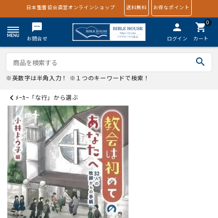
日本聖書協会直営オンラインショップ
送料無料
お得なポイント
0
textsms
person
shopping_cart
お問合せ
ログイン
カート
search
※英数字は半角入力！ ※１つのキーワードで検索！
ﾒｰｶｰ「な行」から選ぶ