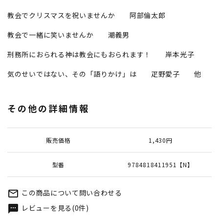
教会でクリスマスを祝いませんか 阿部倫太郎
教会で一緒に笑いませんか 潮義男
刑務所におられる神は教会にもおられます！ 岸本光子
気のせいではない、その「語りかけ」は 疋野愛子 他
その他の詳細情報
販売価格
1,430円
型番
9784818411951【N】
この商品について問い合わせる
mail_outline
レビューを見る(0件)
textsms