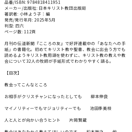
品番/ISBN: 9784818411951
メーカー/出版社: 日本キリスト教団出版局
著訳者: 小林よう子：編
発売/発行年月: 2025年5月
判型: 四六
ページ数: 112頁
月刊の伝道新聞『こころの友』で好評連載中の「あなたへの手
紙」の書籍化。初めてキリスト教や聖書、教会に出会う方でも
読めるようキリスト教用語を使わずに、キリスト教の教えや教
会について32人の牧師が手紙形式でわかりやすく語る。
【目次】
教会ってこんなところ
お相手がクリスチャンになったとしても 柳本伸良
マイノリティーでもマジョリティーでも 池田季美枝
人と人とが向かい合うヒント 片岡賢蔵
教会はあなたから教えてほしいのです 松本敏之 他