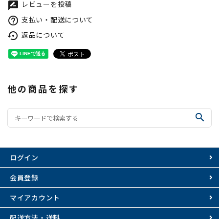
レビューを投稿
rate_review
支払い・配送について
help_outline
返品について
settings_backup_restore
他の商品を探す
search
ログイン
会員登録
マイアカウント
配送方法・送料