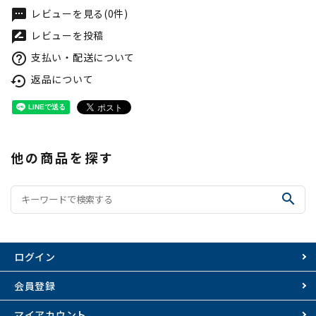
レビューを見る(0件)
textsms
レビューを投稿
rate_review
支払い・配送について
help_outline
返品について
settings_backup_restore
他の商品を探す
search
ログイン
会員登録
マイアカウント