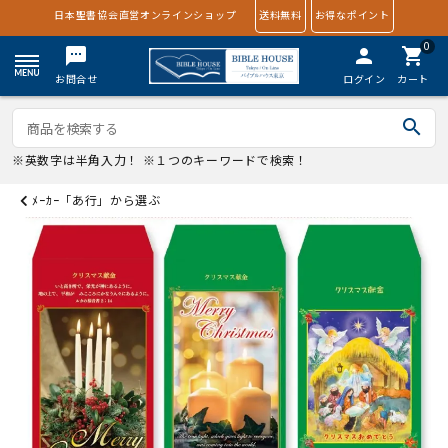
日本聖書協会直営オンラインショップ
送料無料
お得なポイント
0
textsms
person
shopping_cart
お問合せ
ログイン
カート
search
※英数字は半角入力！ ※１つのキーワードで検索！
ﾒｰｶｰ「あ行」から選ぶ