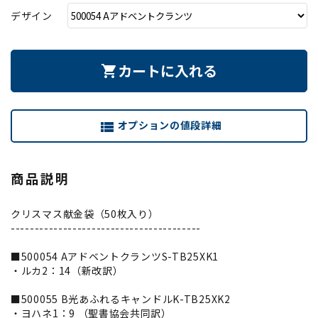
デザイン
カートに入れる
shopping_cart
オプションの値段詳細
view_list
商品説明
クリスマス献金袋（50枚入り）
----------------------------------------
■500054 AアドベントクランツS-TB25XK1
・ルカ2：14（新改訳）
■500055 B光あふれるキャンドルK-TB25XK2
・ヨハネ1：9 （聖書協会共同訳）