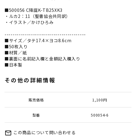
■500056 C降誕K-TB25XK3
・ルカ2：11（聖書協会共同訳）
・イラスト／かけひろみ
----------------------------------------
■サイズ／タテ17.4×ヨコ8.6cm
■50枚入り
■材質／紙
■裏面に名前記入欄と金額記入欄入り
■日本製
その他の詳細情報
販売価格
1,100円
型番
500054-6
この商品について問い合わせる
mail_outline