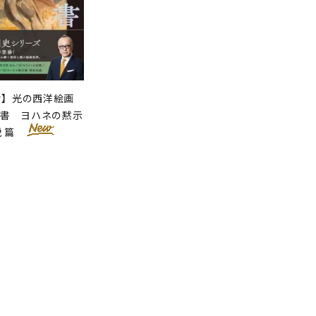
せ】光の西洋絵画
聖書 ヨハネの黙示
説 篇