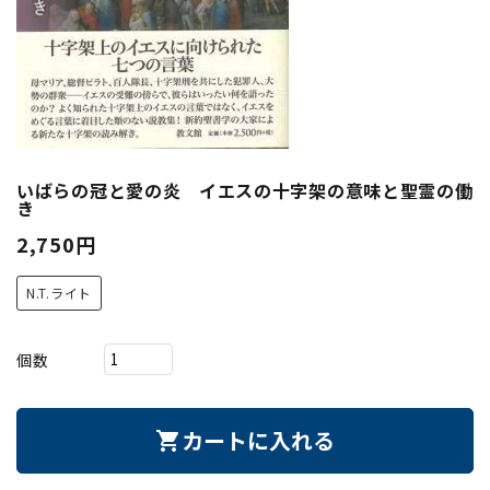
いばらの冠と愛の炎 イエスの十字架の意味と聖霊の働
き
2,750円
N.T.ライト
個数
カートに入れる
shopping_cart