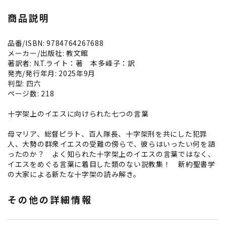
商品説明
品番/ISBN: 9784764267688
メーカー/出版社: 教文館
著訳者: N.T.ライト：著 本多峰子：訳
発売/発行年月: 2025年9月
判型: 四六
ページ数: 218
十字架上のイエスに向けられた七つの言葉
母マリア、総督ピラト、百人隊長、十字架刑を共にした犯罪
人、大勢の群衆――イエスの受難の傍らで、彼らはいったい何を語
ったのか？ よく知られた十字架上のイエスの言葉ではなく、
イエスをめぐる言葉に着目した類のない説教集！ 新約聖書学
の大家による新たな十字架の読み解き。
その他の詳細情報