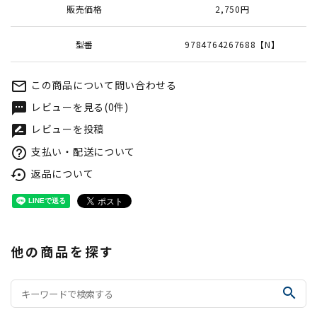
販売価格
2,750円
型番
9784764267688【N】
この商品について問い合わせる
mail_outline
レビューを見る(0件)
textsms
レビューを投稿
rate_review
支払い・配送について
help_outline
返品について
settings_backup_restore
他の商品を探す
search