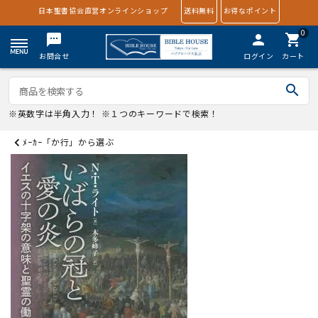
日本聖書協会直営オンラインショップ
送料無料
お得なポイント
0
textsms
person
shopping_cart
お問合せ
ログイン
カート
search
※英数字は半角入力！ ※１つのキーワードで検索！
ﾒｰｶｰ「か行」から選ぶ