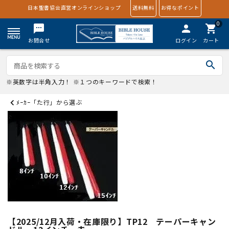
日本聖書協会直営オンラインショップ
送料無料
お得なポイント
0
textsms
person
shopping_cart
お問合せ
ログイン
カート
search
※英数字は半角入力！ ※１つのキーワードで検索！
ﾒｰｶｰ「た行」から選ぶ
【2025/12月入荷・在庫限り】TP12 テーパーキャン