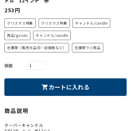
ドル 12インチ 赤
253円
クリスマス特集
クリスマス特集
キャンドル/candle
用品/goods
キャンドル/candle
在庫限（販売元品切・旧価格など）
在庫限り☆用品
個数
カートに入れる
shopping_cart
商品説明
テーパーキャンドル