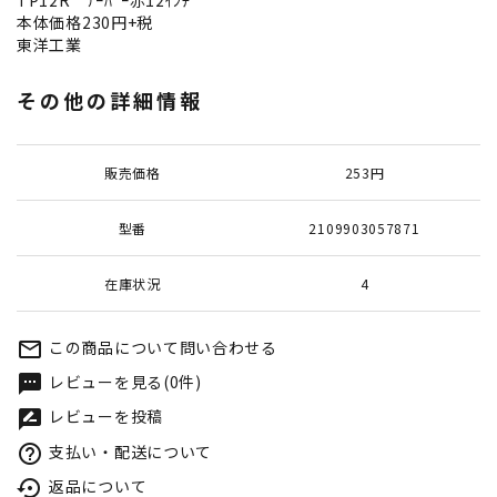
TP12R ﾃｰﾊﾟｰ赤12ｲﾝﾁ
本体価格230円+税
東洋工業
その他の詳細情報
販売価格
253円
型番
2109903057871
在庫状況
4
この商品について問い合わせる
mail_outline
レビューを見る(0件)
textsms
レビューを投稿
rate_review
支払い・配送について
help_outline
返品について
settings_backup_restore