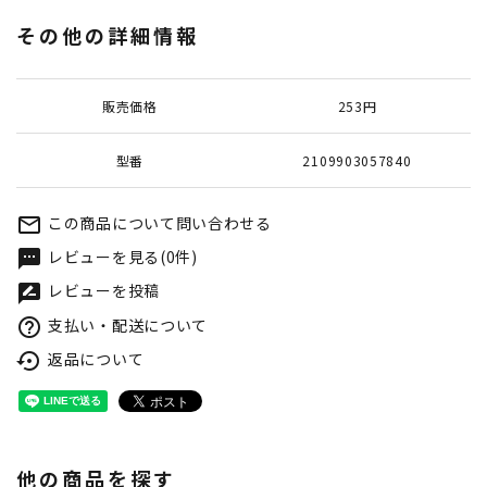
その他の詳細情報
販売価格
253円
型番
2109903057840
この商品について問い合わせる
mail_outline
レビューを見る(0件)
textsms
レビューを投稿
rate_review
支払い・配送について
help_outline
返品について
settings_backup_restore
他の商品を探す