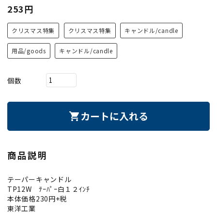
253円
クリスマス特集
クリスマス特集
キャンドル/candle
用品/goods
キャンドル/candle
個数
カートに入れる
shopping_cart
商品説明
テーパーキャンドル
TP12W ﾃｰﾊﾟｰ白１２ｲﾝﾁ
本体価格230円+税
東洋工業