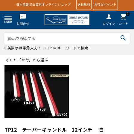
日本聖書協会直営オンラインショップ
送料無料
お得なポイント
0
textsms
person
shopping_cart
お問合せ
ログイン
カート
search
※英数字は半角入力！ ※１つのキーワードで検索！
ﾒｰｶｰ「た行」から選ぶ
TP12 テーパーキャンドル 12インチ 白