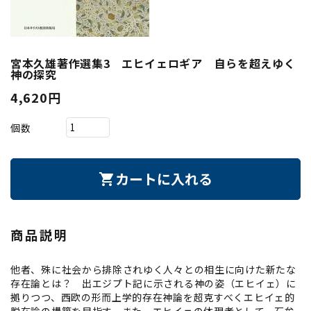
宮本久雄著作選集3 エヒイェロギア 自らを超えゆく
神の探究
4,620円
個数
カートに入れる
shopping_cart
商品説明
他者、殊に社会から排除されゆく人々との相生に向けた新たな
存在論とは？ 出エジプト記に示される神の姿（エヒイェ）に
拠りつつ、西欧の形而上学的存在神論を超克すべくエヒイェ的