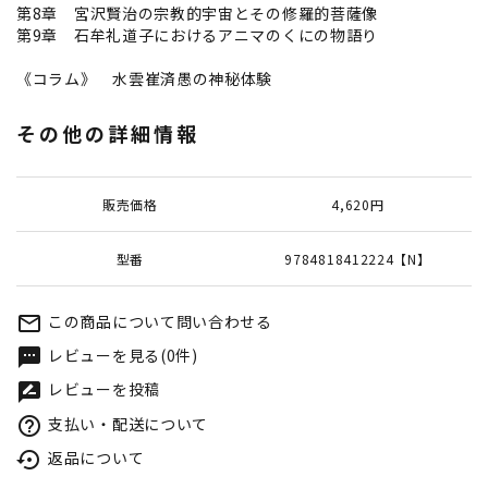
第8章 宮沢賢治の宗教的宇宙とその修羅的菩薩像
第9章 石牟礼道子におけるアニマのくにの物語り
《コラム》 水雲崔済愚の神秘体験
その他の詳細情報
販売価格
4,620円
型番
9784818412224【N】
この商品について問い合わせる
mail_outline
レビューを見る(0件)
textsms
レビューを投稿
rate_review
支払い・配送について
help_outline
返品について
settings_backup_restore