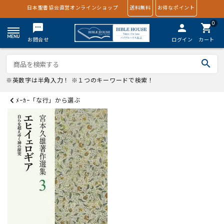
日本聖書協会直営オンラインショップ
送料無料
お得なポイント
0
textsms
person
shopping_cart
お問合せ
ログイン
カート
search
※英数字は半角入力！ ※１つのキーワードで検索！
ﾒｰｶｰ「な行」から選ぶ