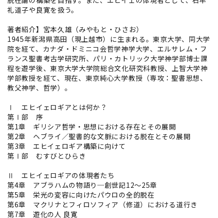
脱在論の構築を目指す。また、エヒイェの体現者として、石牟
礼道子や良寛を扱う。
著者紹介】宮本久雄（みやもと・ひさお）
1945年新潟県高田（現上越市）に生まれる。東京大学、同大学
院を経て、カナダ・ドミニコ会哲学神学大学、エルサレム・フ
ランス聖書考古学研究所、パリ・カトリック大学神学部博士課
程を遊学後、東京大学大学院総合文化研究科教授、上智大学神
学部教授を経て、現在、東京純心大学教授（専攻：聖書思想、
教父神学、哲学）。
Ⅰ エヒイェロギアとは何か？
第Ⅰ部 序
第1章 ギリシア哲学・思想における存在とその展開
第2章 ヘブライ／聖書的な文脈における脱在とその展開
第3章 エヒイェロギア構築に向けて
第Ⅰ部 むすびとひらき
Ⅱ エヒイェロギアの体現者たち
第4章 アブラハムの物語り─創世記12〜25章
第5章 栄光の変容に向けたパウロの全的脱在
第6章 マクリナとフィロソフィア（修道）における道行き
第7章 遊化の人 良寛