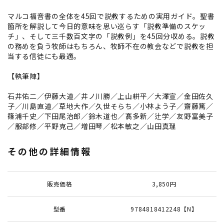
マルコ福音書の全体を45回で説教するための実用ガイド。聖書
箇所を解説して今日的意味を思い巡らす「説教準備のスケッ
チ」、そして三千数百文字の「説教例」を45回分収める。説教
の務めを負う牧師はもちろん、牧師不在の教会などで説教を担
当する信徒にも最適。
【執筆陣】
石井佑二／伊藤大道／井ノ川勝／上山耕平／大澤宣／金田佐久
子／川島直道／草地大作／久世そらち／小林よう子／齋藤篤／
篠浦千史／下田尾治郎／鈴木道也／髙多新／辻学／友野富美子
／服部修／平野克己／増田琴／松本敏之／山田真理
その他の詳細情報
販売価格
3,850円
型番
9784818412248【N】