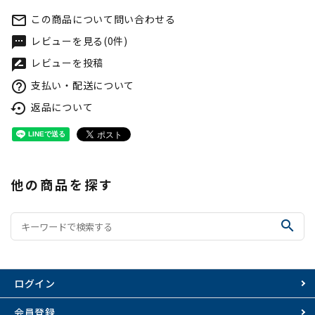
この商品について問い合わせる
mail_outline
レビューを見る(0件)
textsms
レビューを投稿
rate_review
支払い・配送について
help_outline
返品について
settings_backup_restore
他の商品を探す
search
ログイン
会員登録