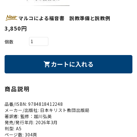
マルコによる福音書 説教準備と説教例
3,850円
個数
カートに入れる
shopping_cart
商品説明
品番/ISBN: 9784818412248
メーカー/出版社: 日本キリスト教団出版局
著訳者: 監修：越川弘英
発売/発行年月: 2026年3月
判型: A5
ページ数: 304頁