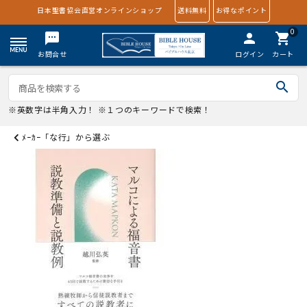
日本聖書協会直営オンラインショップ
送料無料
お得なポイント
0
textsms
person
shopping_cart
お問合せ
ログイン
カート
search
※英数字は半角入力！ ※１つのキーワードで検索！
ﾒｰｶｰ「な行」から選ぶ