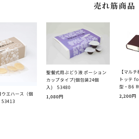
売れ筋商品
【マルチ
聖餐式用ぶどう液 ポーション
トッテ fo
カップタイプ(個包装24個
型・B6 
入) 53480
用ウエハース（個
2,200円
1,080円
53413