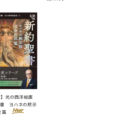
せ】光の西洋絵画
聖書 ヨハネの黙示
説 篇