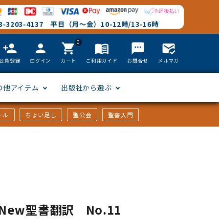
-3203-4137 平日（月～金）10-12時/13-16時
0
person_add
person
shopping_cart
menu_book
textsms
mark_email_read
会員登録
ログイン
カート
ご利用ガイド
お問合せ
メルマガ
の他アイテム
出版社から選ぶ
ール
ちょい足し
聖公会
聖書入門
文語訳
英語
フリーサイズ
聖書カードゲーム
聖書研究
「た行」から選ぶ
韓国語
その他カバー
しおり・ブックレンズ
英語 絵本/書籍
「や行」から選ぶ
アフリカの言語
DVD
New聖書翻訳 No.11