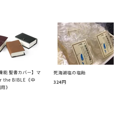
機能 聖書カバー】マ
死海湖塩の塩飴
r the BIBLE《中
324円
判用》