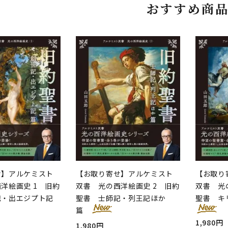
おすすめ商
せ】アルケミスト
【お取り寄せ】アルケミスト
【お取り
洋絵画史 1 旧約
双書 光の西洋絵画史 2 旧約
双書 光
記・出エジプト記
聖書 士師記・列王記ほか
聖書 キ
篇
1,980円
1,980円