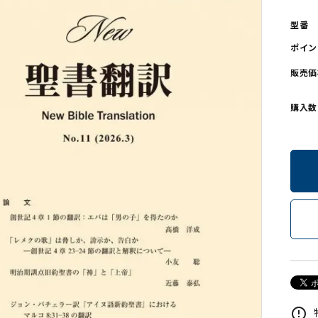
型番
ンソフトCD-ROM
用品/goods
ポイン
販売価
購入数
error_outline