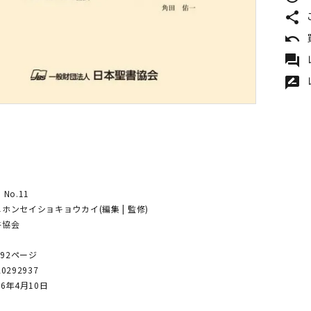
share
undo
forum
rate_review
No.11
ホンセイショキョウカイ(編集 | 監修)
書協会
 92ページ
20292937
6年4月10日