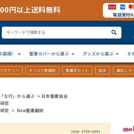
000円以上送料無料
電話受付03
search
外国語）
聖書カバーから選ぶ
グッズから選ぶ
そ
アクセサリー
キリスト教雑誌
聖餐式セット
絵本
蔵出しセ
訳
ア語
書カバー
十字架・オーナメント
」から選ぶ
口語訳
ラテン語
みことば入り聖書カバー
万年カレンダー
讃美歌・聖歌
「さ行」から選ぶ
ｶｰ「な行」から選ぶ
>
日本聖書協会
シスコ会訳
ス語
ラスエード
オル・マスク
ト教雑誌
」から選ぶ
個人訳・その他
中国・台湾語
クリアカバー
Tシャツ
アートバイブル・額装
「ま行」から選ぶ
書研究
書研究
>
New聖書翻訳
ヨーロッパ言語
類
マス特集
」から選ぶ
その他アジアの言語
ステイショナリー
手帳・カレンダー