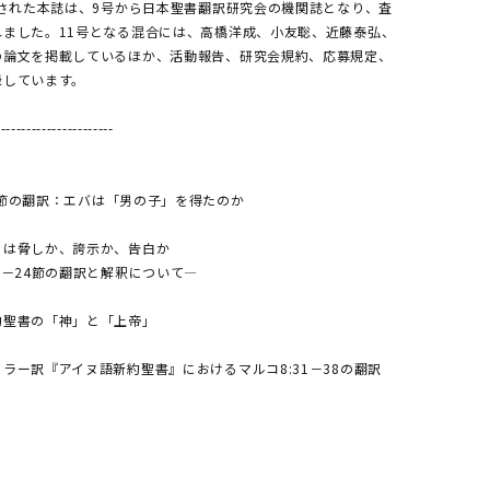
刊された本誌は、9号から日本聖書翻訳研究会の機関誌となり、査
れました。11号となる混合には、高橋洋成、小友聡、近藤泰弘、
の論文を掲載しているほか、活動報告、研究会規約、応募規定、
録しています。
---------------------
 1 節の翻訳：エバは「男の子」を得たのか
」は脅しか、誇示か、告白か
3－24節の翻訳と解釈について―
約聖書の「神」と「上帝」
ラー訳『アイヌ語新約聖書』におけるマルコ8:31－38の翻訳