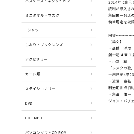
パスケース・ネクタイピン
2014年に創
読制が導入さ
ミニタオル・マスク
角田佑一各氏
執筆規定を収
Tシャツ
内容--------------
【論文】
しおり・ブックレンズ
・髙橋 洋成
創世記 4 章
アクセサリー
・小友 聡
「レメクの歌
カード類
―創世記4章2
・近藤 泰弘
明治期訓点旧
ステイショナリー
・角田 佑一
ジョン・バチェ
DVD
CD・MP3
パソコンソフトCD-ROM