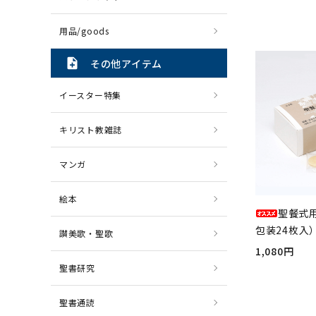
用品/goods
note_add
その他アイテム
イースター特集
キリスト教雑誌
マンガ
絵本
聖餐式
包装24枚入）
讃美歌・聖歌
1,080円
聖書研究
聖書通読