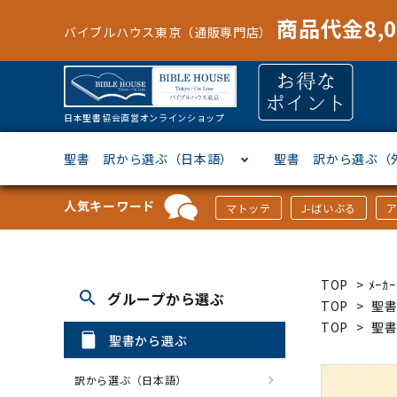
商品代金8,
バイブルハウス東京（通販専門店）
日本聖書協会直営オンラインショップ
聖書 訳から選ぶ（日本語）
聖書 訳から選ぶ（
人気キーワード
マトッテ
J-ばいぶる
聖書協会共同訳
ヘブライ語
オリジナル巻型聖書カバー
キャンドル
マンガ
「あ行」から選ぶ
新共同
ギリシ
本革聖
壁掛け
絵本
「か行
TOP
>
ﾒｰ
search
グループから選ぶ
新改訳
ドイツ語
ジッパー付き聖書カバー
パスケース・ネクタイピン
聖書通読
「な行」から選ぶ
フラン
フラン
ウルト
ミニタ
キリス
「は行
TOP
>
聖
TOP
>
聖
聖書から選ぶ
スペイン・ポルトガル語
アクセサリー
イースター特集
「ら行」から選ぶ
その他
カード
クリス
「わ行
訳から選ぶ（日本語）