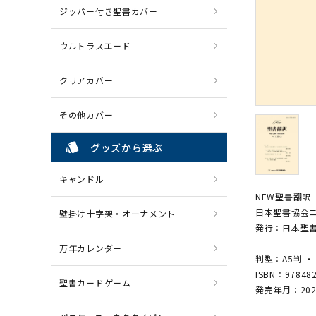
ジッパー付き聖書カバー
ウルトラスエード
クリアカバー
その他カバー
style
グッズから選ぶ
キャンドル
NEW聖書翻訳 
日本聖書協会ニ
壁掛け十字架・オーナメント
発行：日本聖
万年カレンダー
判型：A5判 ・
ISBN：97848
聖書カードゲーム
発売年月：202