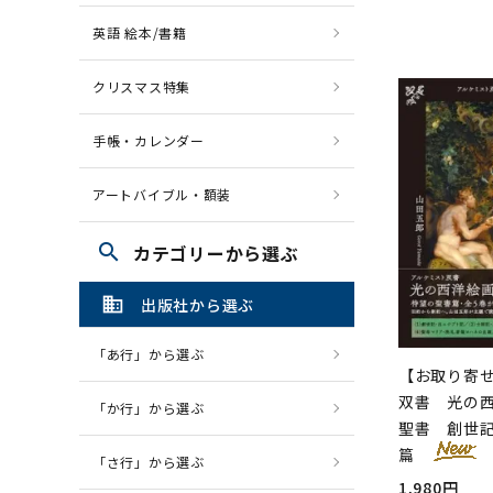
英語 絵本/書籍
クリスマス特集
手帳・カレンダー
アートバイブル・額装
search
カテゴリーから選ぶ
domain
出版社から選ぶ
「あ行」から選ぶ
【お取り寄
双書 光の西
「か行」から選ぶ
聖書 創世
篇
「さ行」から選ぶ
1,980円