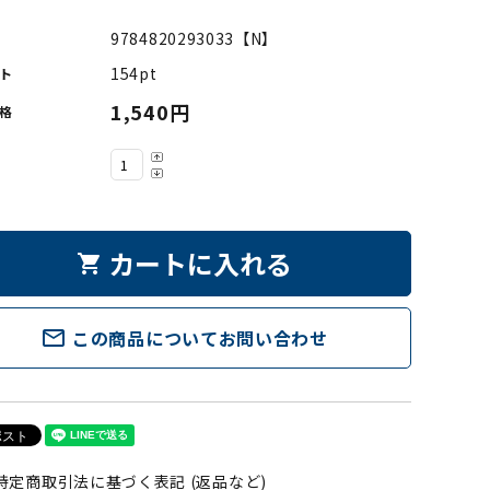
9784820293033【N】
154pt
ト
1,540円
格
カートに入れる
shopping_cart
mail_outline
この商品についてお問い合わせ
特定商取引法に基づく表記 (返品など)