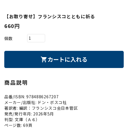
【お取り寄せ】フランシスコとともに祈る
660円
個数
カートに入れる
shopping_cart
商品説明
品番/ISBN: 9784886267207
メーカー/出版社: ドン・ボスコ社
著訳者: 編訳：フランシスコ会日本管区
発売/発行年月: 2026年5月
判型: 文庫（Ａ６）
ページ数: 69頁