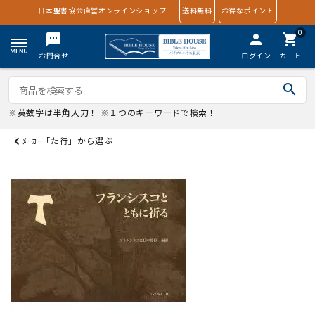
日本聖書協会直営オンラインショップ
送料無料
お得なポイント
0
textsms
person
shopping_cart
お問合せ
ログイン
カート
search
※英数字は半角入力！ ※１つのキーワードで検索！
ﾒｰｶｰ「た行」から選ぶ