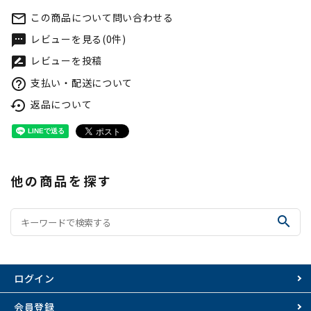
この商品について問い合わせる
mail_outline
レビューを見る(0件)
textsms
レビューを投稿
rate_review
支払い・配送について
help_outline
返品について
settings_backup_restore
他の商品を探す
search
ログイン
会員登録