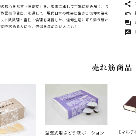
share
仰の核心をなす〈三要文〉を、聖書に即して丁寧に読み解く。ま
undo
督教団信仰告白」を通して、現代日本の教会に生きる信仰の姿を
リスト教教理・霊性・倫理を凝縮した、信仰生活に寄り添う確か
forum
信仰を求める人にも、信仰を深めたい人にも！
rate_review
売れ筋商品
【マルチ
聖餐式用ぶどう液 ポーション