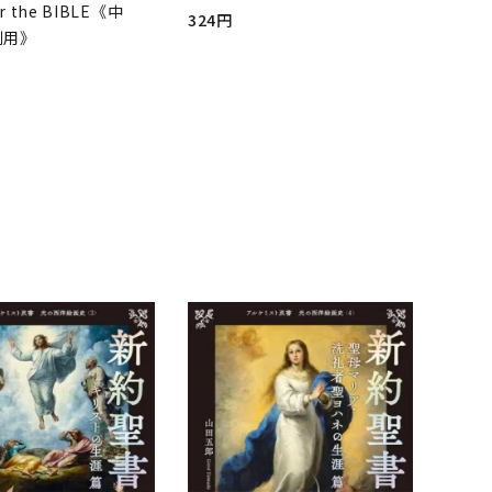
r the BIBLE《中
324円
判用》
品