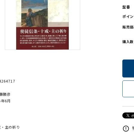
型番
ンソフトCD-ROM
用品/goods
ポイン
販売価
購入数
64264717
近藤勝彦
6年6月
戒・主の祈り
error_outline