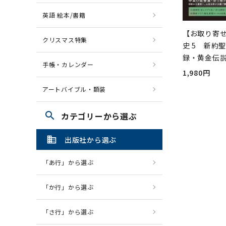
英語 絵本/書籍
【お取り寄
クリスマス特集
史 5 新約
録・黄金伝
手帳・カレンダー
1,980円
アートバイブル・額装
search
カテゴリーから選ぶ
domain
出版社から選ぶ
「あ行」から選ぶ
「か行」から選ぶ
「さ行」から選ぶ