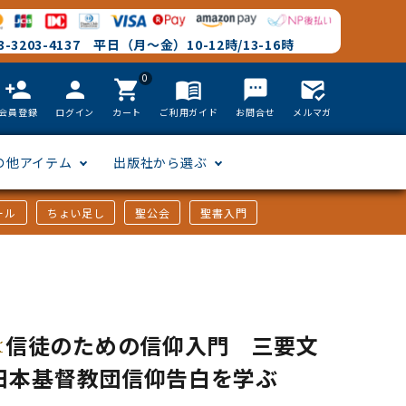
-3203-4137 平日（月～金）10-12時/13-16時
0
person_add
person
shopping_cart
menu_book
textsms
mark_email_read
会員登録
ログイン
カート
ご利用ガイド
お問合せ
メルマガ
の他アイテム
出版社から選ぶ
ール
ちょい足し
聖公会
聖書入門
文語訳
英語
フリーサイズ
聖書カードゲーム
聖書研究
「た行」から選ぶ
韓国語
その他カバー
しおり・ブックレンズ
英語 絵本/書籍
「や行」から選ぶ
信徒のための信仰入門 三要文
日本基督教団信仰告白を学ぶ
アフリカの言語
DVD