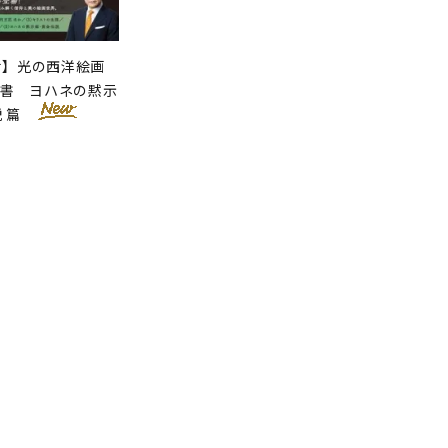
せ】光の西洋絵画
聖書 ヨハネの黙示
説 篇