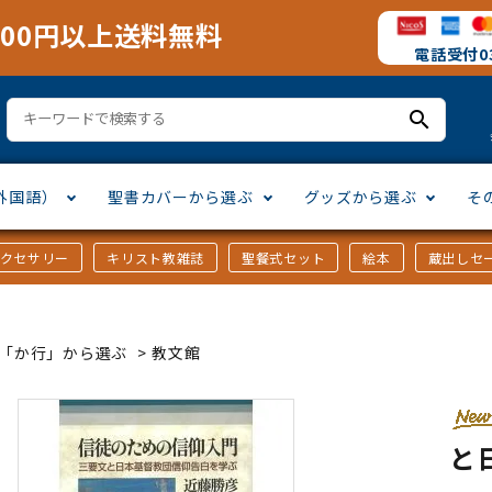
000円以上送料無料
電話受付03
search
外国語）
聖書カバーから選ぶ
グッズから選ぶ
そ
アクセサリー
キリスト教雑誌
聖餐式セット
絵本
蔵出しセ
訳
ア語
書カバー
十字架・オーナメント
」から選ぶ
口語訳
ラテン語
みことば入り聖書カバー
万年カレンダー
讃美歌・聖歌
「さ行」から選ぶ
ｶｰ「か行」から選ぶ
>
教文館
シスコ会訳
ス語
ラスエード
オル・マスク
ト教雑誌
」から選ぶ
個人訳・その他
中国・台湾語
クリアカバー
Tシャツ
アートバイブル・額装
「ま行」から選ぶ
と
ヨーロッパ言語
類
マス特集
」から選ぶ
その他アジアの言語
ステイショナリー
手帳・カレンダー