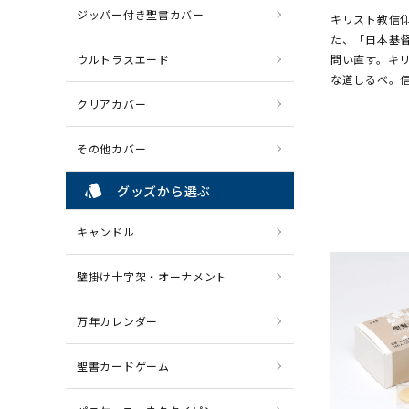
ジッパー付き聖書カバー
キリスト教信
た、「日本基
ウルトラスエード
問い直す。キ
な道しるべ。
クリアカバー
その他カバー
style
グッズから選ぶ
キャンドル
壁掛け十字架・オーナメント
万年カレンダー
聖書カードゲーム