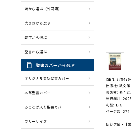
訳から選ぶ（外国語）
CD・MP3
パソコ
大きさから選ぶ
装丁から選ぶ
聖書から選ぶ
聖書カバーから選ぶ
オリジナル巻型聖書カバー
ISBN: 97847
出版社: 教文館
著訳者: 著：
本革聖書カバー
発行年月: 202
判型: Ｂ６
みことば入り聖書カバー
ページ数: 276
フリーサイズ
使徒信条・十