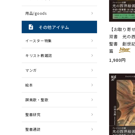
用品/goods
note_add
その他アイテム
【お取り寄
双書 光の西
イースター特集
聖書 創世
篇
キリスト教雑誌
1,980円
マンガ
絵本
讃美歌・聖歌
聖書研究
聖書通読