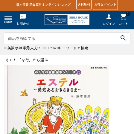
日本聖書協会直営オンラインショップ
送料無料
お得なポイント
0
textsms
person
shopping_cart
お問合せ
ログイン
カート
search
※英数字は半角入力！ ※１つのキーワードで検索！
ﾒｰｶｰ「な行」から選ぶ