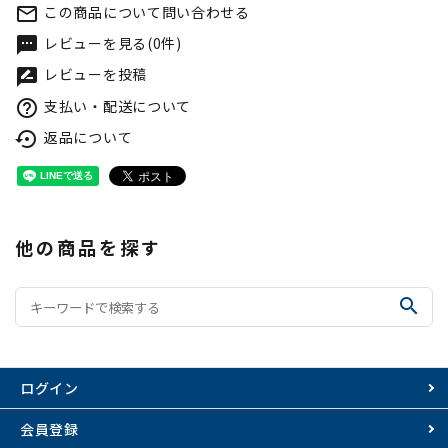
この商品について問い合わせる
mail_outline
レビューを見る(0件)
textsms
レビューを投稿
rate_review
支払い・配送について
help_outline
返品について
settings_backup_restore
他の商品を探す
search
ログイン
会員登録