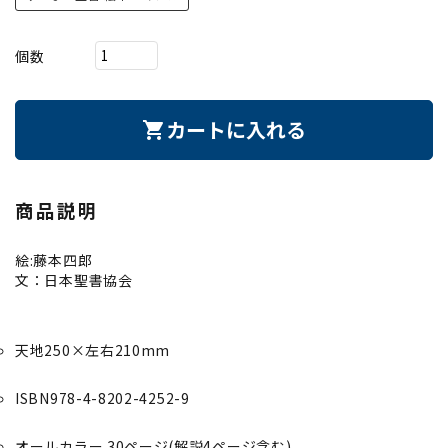
個数
カートに入れる
shopping_cart
商品説明
絵:藤本四郎
文：日本聖書協会
天地250×左右210mm
ISBN978-4-8202-4252-9
オールカラー 30ページ(解説4ページ含む)