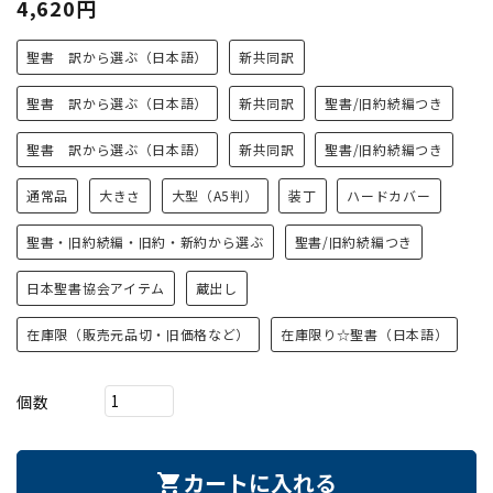
4,620円
聖書 訳から選ぶ（日本語）
新共同訳
聖書 訳から選ぶ（日本語）
新共同訳
聖書/旧約続編つき
聖書 訳から選ぶ（日本語）
新共同訳
聖書/旧約続編つき
通常品
大きさ
大型（A5判）
装丁
ハードカバー
聖書・旧約続編・旧約・新約から選ぶ
聖書/旧約続編つき
日本聖書協会アイテム
蔵出し
在庫限（販売元品切・旧価格など）
在庫限り☆聖書（日本語）
個数
カートに入れる
shopping_cart