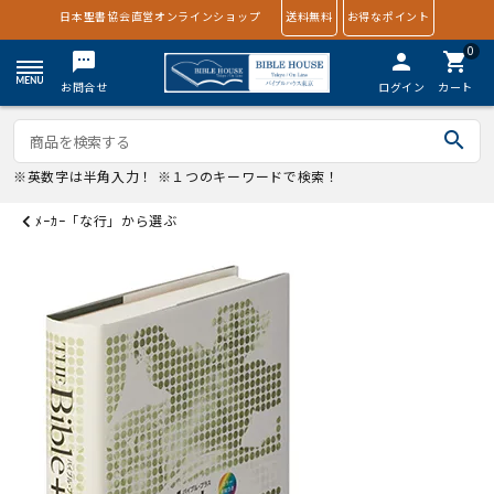
日本聖書協会直営オンラインショップ
送料無料
お得なポイント
0
textsms
person
shopping_cart
お問合せ
ログイン
カート
search
※英数字は半角入力！ ※１つのキーワードで検索！
ﾒｰｶｰ「な行」から選ぶ