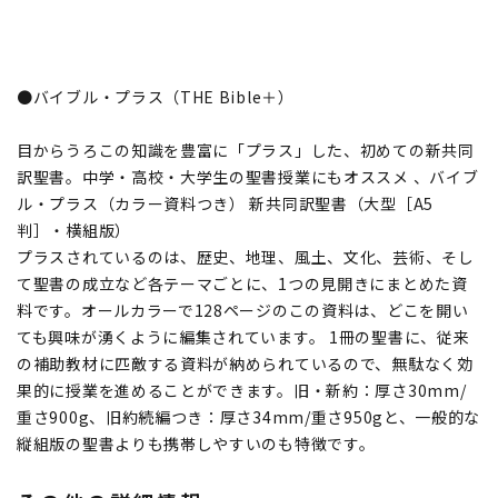
●バイブル・プラス（THE Bible＋）
目からうろこの知識を豊富に「プラス」した、初めての新共同
訳聖書。中学・高校・大学生の聖書授業にもオススメ 、バイブ
ル・プラス（カラー資料つき） 新共同訳聖書（大型［A5
判］・横組版）
プラスされているのは、歴史、地理、風土、文化、芸術、そし
て聖書の成立など各テーマごとに、1つの見開きにまとめた資
料です。オールカラーで128ページのこの資料は、どこを開い
ても興味が湧くように編集されています。 1冊の聖書に、従来
の補助教材に匹敵する資料が納められているので、無駄なく効
果的に授業を進めることができます。旧・新約：厚さ30mm/
重さ900g、旧約続編つき：厚さ34mm/重さ950gと、一般的な
縦組版の聖書よりも携帯しやすいのも特徴です。