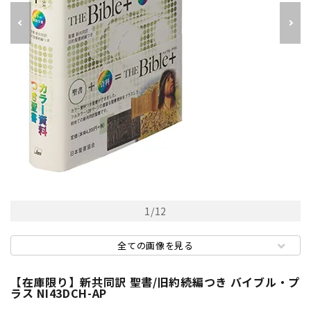
1
/
12
全ての画像を見る
【在庫限り】新共同訳 聖書/旧約続編つき バイブル・プ
ラス NI43DCH-AP