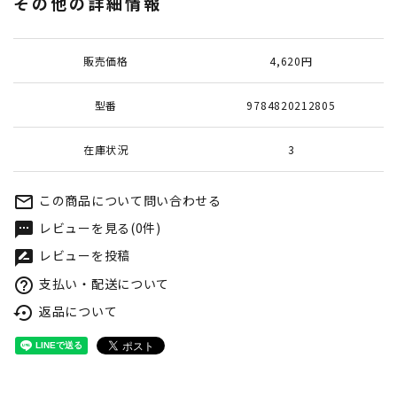
その他の詳細情報
販売価格
4,620円
型番
9784820212805
在庫状況
3
この商品について問い合わせる
mail_outline
レビューを見る(0件)
textsms
レビューを投稿
rate_review
支払い・配送について
help_outline
返品について
settings_backup_restore