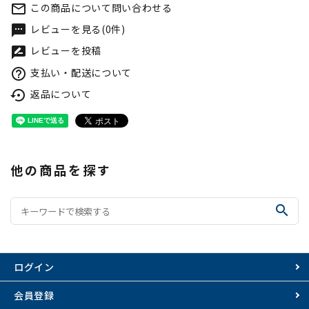
この商品について問い合わせる
mail_outline
レビューを見る(0件)
textsms
レビューを投稿
rate_review
支払い・配送について
help_outline
返品について
settings_backup_restore
他の商品を探す
search
ログイン
会員登録