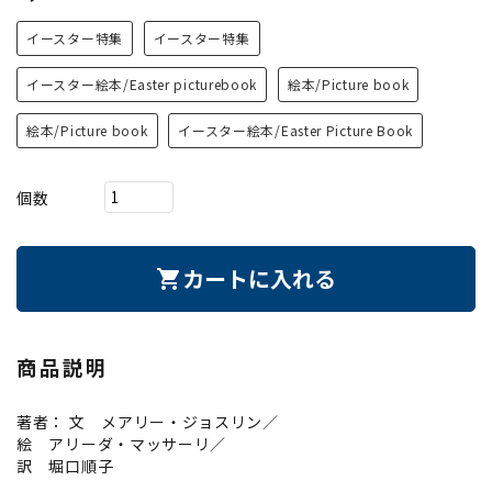
イースター特集
イースター特集
イースター絵本/Easter picturebook
絵本/Picture book
絵本/Picture book
イースター絵本/Easter Picture Book
個数
カートに入れる
shopping_cart
商品説明
著者： 文 メアリー・ジョスリン／
絵 アリーダ・マッサーリ／
訳 堀口順子