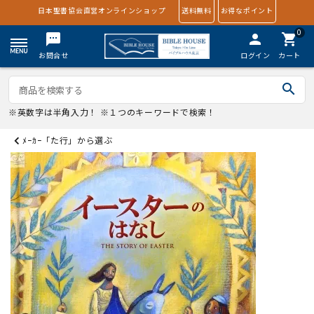
日本聖書協会直営オンラインショップ
送料無料
お得なポイント
0
textsms
person
shopping_cart
お問合せ
ログイン
カート
search
※英数字は半角入力！ ※１つのキーワードで検索！
ﾒｰｶｰ「た行」から選ぶ