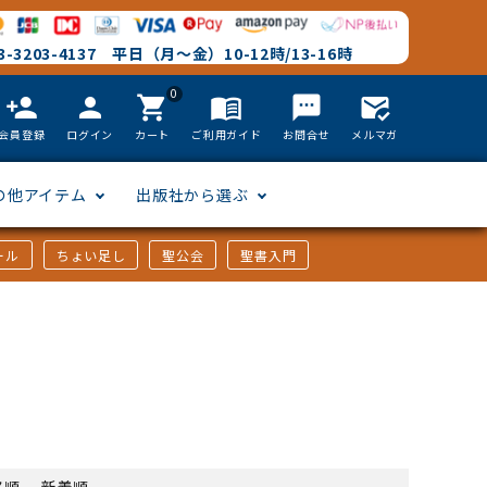
-3203-4137 平日（月～金）10-12時/13-16時
0
person_add
person
shopping_cart
menu_book
textsms
mark_email_read
会員登録
ログイン
カート
ご利用ガイド
お問合せ
メルマガ
の他アイテム
出版社から選ぶ
ール
ちょい足し
聖公会
聖書入門
文語訳
英語
フリーサイズ
聖書カードゲーム
聖書研究
「た行」から選ぶ
韓国語
その他カバー
しおり・ブックレンズ
英語 絵本/書籍
「や行」から選ぶ
アフリカの言語
DVD
格順
-
新着順