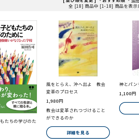
全 [18] 商品中 [1-18] 商品を
ンソフトCD-ROM
用品/goods
風をとらえ、沖へ出よ 教会
神とパン
変革のプロセス
1,100円
1,980円
教会は変革されつづけること
ができるのか
どもたちの学びのた
詳細を見る