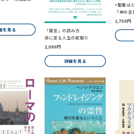
=聖書は
「神の言
2,750円
細を見る
「箴言」の読み方
命に至る人生の舵取り
2,090円
詳細を見る