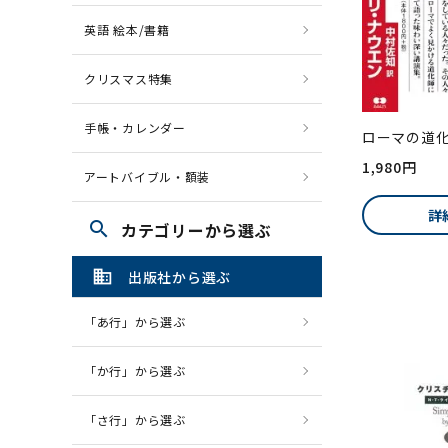
英語 絵本/書籍
クリスマス特集
手帳・カレンダー
ローマの道
1,980円
アートバイブル・額装
詳
search
カテゴリーから選ぶ
domain
出版社から選ぶ
「あ行」から選ぶ
「か行」から選ぶ
「さ行」から選ぶ