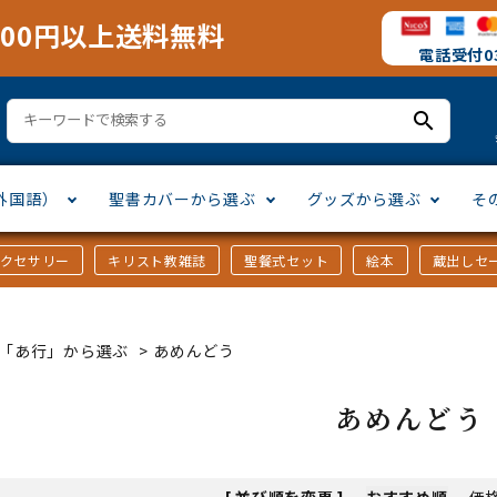
000円以上送料無料
電話受付03
search
外国語）
聖書カバーから選ぶ
グッズから選ぶ
そ
アクセサリー
キリスト教雑誌
聖餐式セット
絵本
蔵出しセ
訳
ア語
書カバー
十字架・オーナメント
」から選ぶ
口語訳
ラテン語
みことば入り聖書カバー
万年カレンダー
讃美歌・聖歌
「さ行」から選ぶ
ｶｰ「あ行」から選ぶ
>
あめんどう
シスコ会訳
ス語
ラスエード
オル・マスク
ト教雑誌
」から選ぶ
個人訳・その他
中国・台湾語
クリアカバー
Tシャツ
アートバイブル・額装
「ま行」から選ぶ
あめんどう
ヨーロッパ言語
類
マス特集
」から選ぶ
その他アジアの言語
ステイショナリー
手帳・カレンダー
[ 並び順を変更 ]
-
おすすめ順
-
価