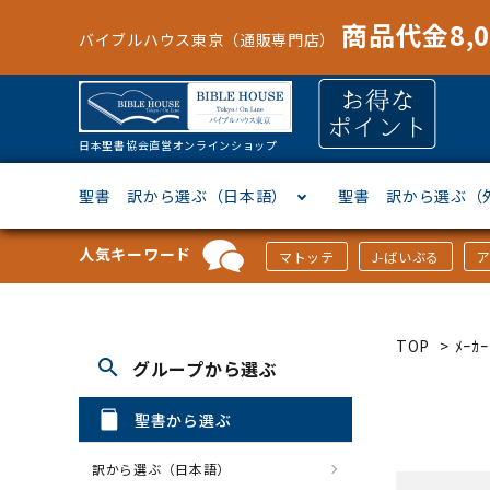
商品代金8,
バイブルハウス東京（通販専門店）
日本聖書協会直営オンラインショップ
聖書 訳から選ぶ（日本語）
聖書 訳から選ぶ（
人気キーワード
マトッテ
J-ばいぶる
聖書協会共同訳
ヘブライ語
オリジナル巻型聖書カバー
キャンドル
マンガ
「あ行」から選ぶ
新共同
ギリシ
本革聖
壁掛け
絵本
「か行
TOP
>
ﾒｰ
search
グループから選ぶ
新改訳
ドイツ語
ジッパー付き聖書カバー
パスケース・ネクタイピン
聖書通読
「な行」から選ぶ
フラン
フラン
ウルト
ミニタ
キリス
「は行
聖書から選ぶ
スペイン・ポルトガル語
アクセサリー
イースター特集
「ら行」から選ぶ
その他
カード
クリス
「わ行
訳から選ぶ（日本語）