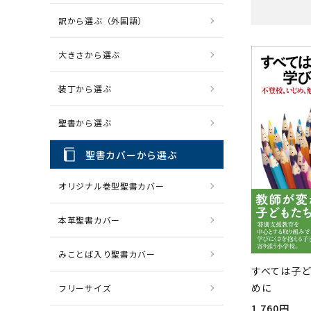
訳から選ぶ（外国語）
CD・MP3
パソコ
大きさから選ぶ
装丁から選ぶ
聖書から選ぶ
聖書カバーから選ぶ
オリジナル巻型聖書カバー
本革聖書カバー
みことば入り聖書カバー
すべては子
めに
フリーサイズ
1,760円