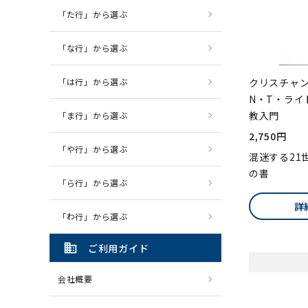
「た行」から選ぶ
「な行」から選ぶ
「は行」から選ぶ
クリスチャ
N・T・ライ
教入門
「ま行」から選ぶ
2,750円
「や行」から選ぶ
混迷する21
の書
「ら行」から選ぶ
詳
「わ行」から選ぶ
domain
ご利用ガイド
会社概要