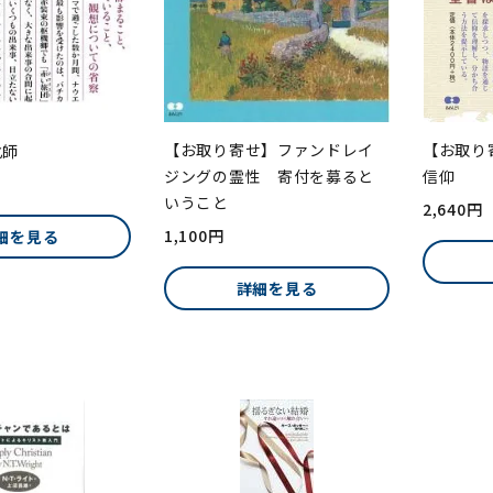
【お取り
【お取り寄せ】ファンドレイ
化師
信仰
ジングの霊性 寄付を募ると
いうこと
2,640円
1,100円
細を見る
詳細を見る