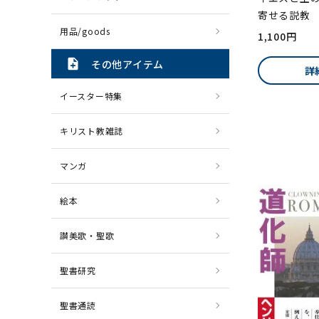
寄せる説教
用品/goods
1,100円
note_add
その他アイテム
詳
イースター特集
キリスト教雑誌
マンガ
絵本
讃美歌・聖歌
聖書研究
聖書通読