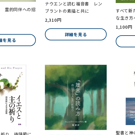
ナウエンと読む福音書 レン
す 霊的同伴への招
すべて新
ブラントの素描と共に
な生き方
2,310円
1,100円
詳細を見る
細を見る
聖書と
の祈り 待降節に