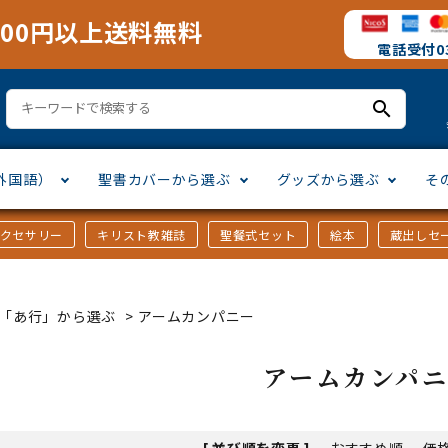
000円以上送料無料
電話受付03
search
外国語）
聖書カバーから選ぶ
グッズから選ぶ
そ
アクセサリー
キリスト教雑誌
聖餐式セット
絵本
蔵出しセ
訳
ア語
書カバー
十字架・オーナメント
」から選ぶ
口語訳
ラテン語
みことば入り聖書カバー
万年カレンダー
讃美歌・聖歌
「さ行」から選ぶ
ｶｰ「あ行」から選ぶ
>
アームカンパニー
シスコ会訳
ス語
ラスエード
オル・マスク
ト教雑誌
」から選ぶ
個人訳・その他
中国・台湾語
クリアカバー
Tシャツ
アートバイブル・額装
「ま行」から選ぶ
アームカンパ
ヨーロッパ言語
類
マス特集
」から選ぶ
その他アジアの言語
ステイショナリー
手帳・カレンダー
[ 並び順を変更 ]
-
おすすめ順
-
価