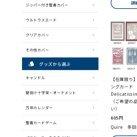
詳
ジッパー付き聖書カバー
ウルトラスエード
クリアカバー
その他カバー
style
グッズから選ぶ
キャンドル
【在庫限り】
ングカー
壁掛け十字架・オーナメント
Delicati
（ご希望の
万年カレンダー
い）
605円
聖書カードゲーム
Quire 多