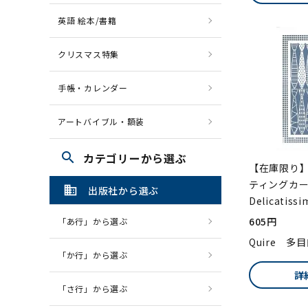
英語 絵本/書籍
クリスマス特集
手帳・カレンダー
アートバイブル・額装
search
カテゴリーから選ぶ
【在庫限り】
ティングカ
domain
出版社から選ぶ
Delicatissi
605円
「あ行」から選ぶ
Quire 多
「か行」から選ぶ
詳
「さ行」から選ぶ