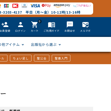
-3203-4137 平日（月～金）10-12時/13-16時
0
person_add
person
shopping_cart
menu_book
textsms
mark_email_read
会員登録
ログイン
カート
ご利用ガイド
お問合せ
メルマガ
の他アイテム
出版社から選ぶ
ール
ちょい足し
聖公会
聖書入門
文語訳
英語
フリーサイズ
聖書カードゲーム
聖書研究
「た行」から選ぶ
韓国語
その他カバー
しおり・ブックレンズ
英語 絵本/書籍
「や行」から選ぶ
ニー
アフリカの言語
DVD
格順
-
新着順