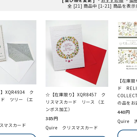
全 [21] 商品中 [1-21] 商品を
ンソフトCD-ROM
用品/goods
【在庫限
ド RELI
】XQR4934 ク
☆【在庫限り】XQR8457 ク
COLLE
ド ツリー （エ
リスマスカード リース （エ
の品をお
）
ンボス加工）
440円
385円
Quire
リスマスカード
Quire クリスマスカード