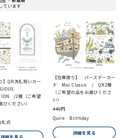
表示しています
【在庫限り】 バースデーカー
り】QR洗礼祝いカー
ド Mac Classic / QR2種
GIOUS
（ご希望の品をお選びくださ
CTION /2種（ご希望
い）
選びください）
440円
Quire Birthday
 洗礼式
詳細を見る
詳細を見る