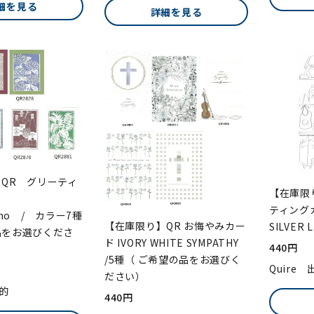
細を見る
詳細を見る
QR グリーティ
【在庫限り
ド
ティング
ssimo / カラー7種
【在庫限り】QR お悔やみカー
SILVER 
品をお選びくださ
ド IVORY WHITE SYMPATHY
440円
/5種（ ご希望の品をお選びく
Quire
ださい）
目的
440円