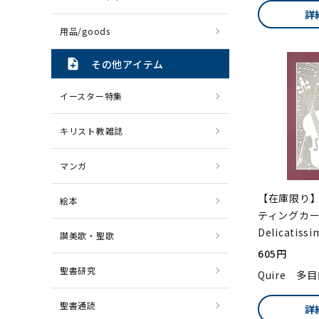
詳
用品/goods
note_add
その他アイテム
イースター特集
キリスト教雑誌
マンガ
【在庫限り】
絵本
ティングカ
Delicatissi
讃美歌・聖歌
605円
聖書研究
Quire 多
聖書通読
詳