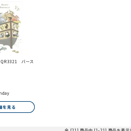
QR3321 バース
hday
細を見る
全 [21] 商品中 [1-21] 商品を