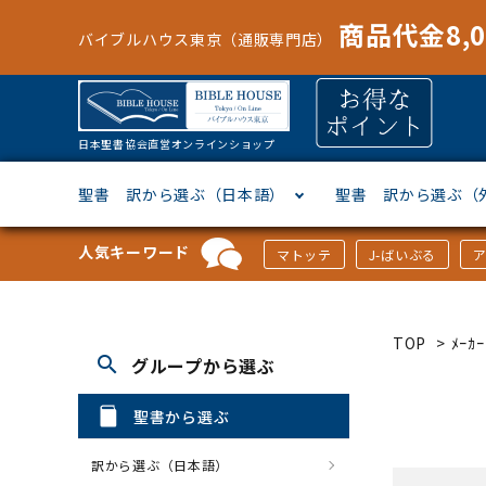
商品代金8,
バイブルハウス東京（通販専門店）
日本聖書協会直営オンラインショップ
聖書 訳から選ぶ（日本語）
聖書 訳から選ぶ（
人気キーワード
マトッテ
J-ばいぶる
聖書協会共同訳
ヘブライ語
オリジナル巻型聖書カバー
キャンドル
マンガ
「あ行」から選ぶ
新共同
ギリシ
本革聖
壁掛け
絵本
「か行
TOP
>
ﾒｰ
search
グループから選ぶ
新改訳
ドイツ語
ジッパー付き聖書カバー
パスケース・ネクタイピン
聖書通読
「な行」から選ぶ
フラン
フラン
ウルト
ミニタ
キリス
「は行
聖書から選ぶ
スペイン・ポルトガル語
アクセサリー
イースター特集
「ら行」から選ぶ
その他
カード
クリス
「わ行
訳から選ぶ（日本語）