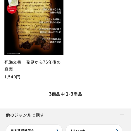
死海文書 発見から75年後の
真実
1,540円
3
1
3
商品中
-
商品
他のジャンルで探す
日本基督教学会
Jilzarah