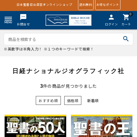
日本聖書協会直営オンラインショップ
送料無料
お得なポイント
0
textsms
person
shopping_cart
お問合せ
ログイン
カート
search
※英数字は半角入力！ ※１つのキーワードで検索！
日経ナショナルジオグラフィック社
3
件の商品が見つかりました
おすすめ順
価格順
新着順