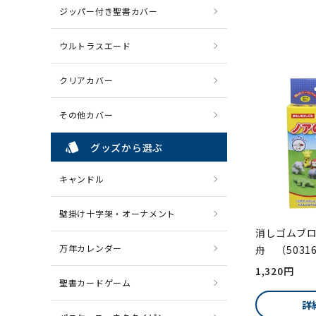
ジッパー付き聖書カバー
ウルトラスエード
クリアカバー
その他カバー
style
グッズから選ぶ
キャンドル
壁掛け十字架・オーナメント
消しゴムブロ
万年カレンダー
舟 （5031
1,320円
聖書カードゲーム
詳