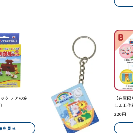
ック ノアの箱
【在庫限
6）
しょ工作
220円
細を見る