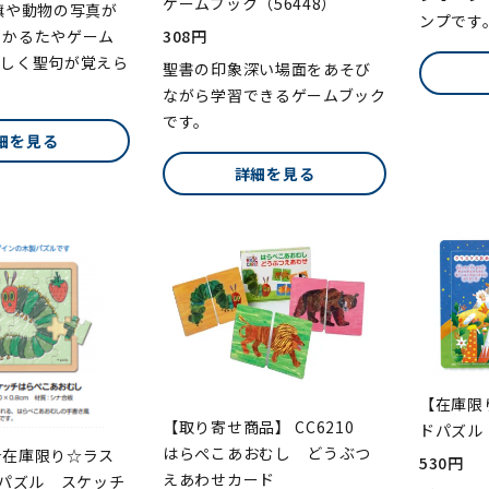
ゲームブック（56448）
旗や動物の写真が
ンプです
 かるたやゲーム
308円
楽しく聖句が覚えら
聖書の印象深い場面をあそび
ながら学習できるゲームブック
です。
細を見る
詳細を見る
【在庫限
【取り寄せ商品】 CC6210
ドパズル 
はらぺこあおむし どうぶつ
☆在庫限り☆ラス
530円
えあわせカード
製パズル スケッチ