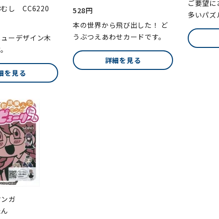
ご要望に
むし CC6220
528円
多いパズ
本の世界から飛び出した！ ど
うぶつえあわせカードです。
ニューデザイン木
す。
詳細を見る
細を見る
マンガ
ん