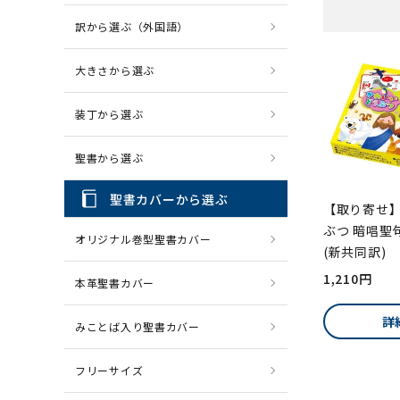
訳から選ぶ（外国語）
CD・MP3
パソコ
大きさから選ぶ
装丁から選ぶ
聖書から選ぶ
聖書カバーから選ぶ
【取り寄せ
ぶつ 暗唱聖
オリジナル巻型聖書カバー
(新共同訳) 
1,210円
本革聖書カバー
詳
みことば入り聖書カバー
フリーサイズ