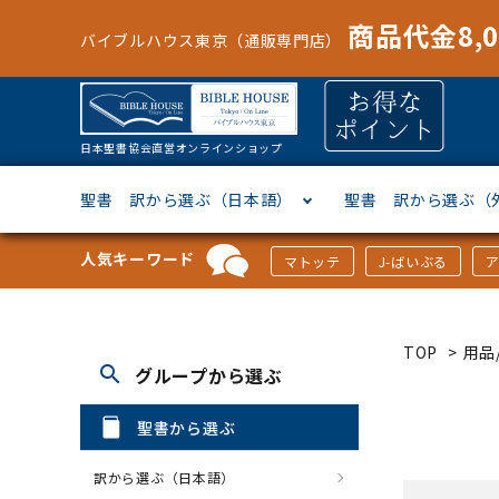
商品代金8,
バイブルハウス東京（通販専門店）
日本聖書協会直営オンラインショップ
聖書 訳から選ぶ（日本語）
聖書 訳から選ぶ（
人気キーワード
マトッテ
J-ばいぶる
聖書協会共同訳
ヘブライ語
オリジナル巻型聖書カバー
キャンドル
マンガ
「あ行」から選ぶ
新共同
ギリシ
本革聖
壁掛け
絵本
「か行
TOP
>
用品/
search
グループから選ぶ
新改訳
ドイツ語
ジッパー付き聖書カバー
パスケース・ネクタイピン
聖書通読
「な行」から選ぶ
フラン
フラン
ウルト
ミニタ
キリス
「は行
聖書から選ぶ
スペイン・ポルトガル語
アクセサリー
イースター特集
「ら行」から選ぶ
その他
カード
クリス
「わ行
訳から選ぶ（日本語）