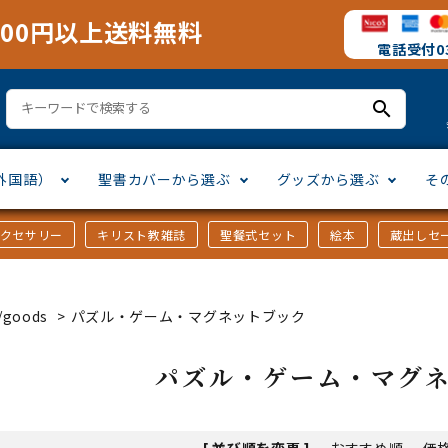
000円以上送料無料
電話受付03
search
外国語）
聖書カバーから選ぶ
グッズから選ぶ
そ
アクセサリー
キリスト教雑誌
聖餐式セット
絵本
蔵出しセ
訳
ア語
書カバー
十字架・オーナメント
」から選ぶ
口語訳
ラテン語
みことば入り聖書カバー
万年カレンダー
讃美歌・聖歌
「さ行」から選ぶ
goods
>
パズル・ゲーム・マグネットブック
シスコ会訳
ス語
ラスエード
オル・マスク
ト教雑誌
」から選ぶ
個人訳・その他
中国・台湾語
クリアカバー
Tシャツ
アートバイブル・額装
「ま行」から選ぶ
パズル・ゲーム・マグ
ヨーロッパ言語
類
マス特集
」から選ぶ
その他アジアの言語
ステイショナリー
手帳・カレンダー
[ 並び順を変更 ]
-
おすすめ順
-
価