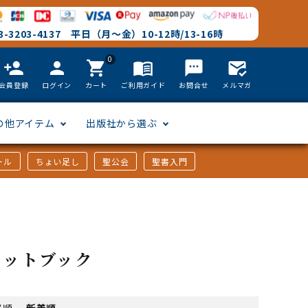
-3203-4137 平日（月～金）10-12時/13-16時
0
person_add
person
shopping_cart
menu_book
textsms
mark_email_read
会員登録
ログイン
カート
ご利用ガイド
お問合せ
メルマガ
の他アイテム
出版社から選ぶ
ール
ちょい足し
聖公会
聖書入門
文語訳
英語
フリーサイズ
聖書カードゲーム
聖書研究
「た行」から選ぶ
韓国語
その他カバー
しおり・ブックレンズ
英語 絵本/書籍
「や行」から選ぶ
ネットブック
アフリカの言語
DVD
格順
-
新着順