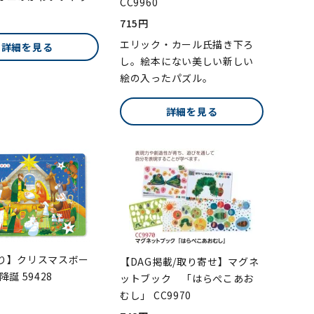
CC9960
。
715円
エリック・カール氏描き下ろ
詳細を見る
し。絵本にない美しい新しい
絵の入ったパズル。
詳細を見る
り】クリスマスボー
【DAG掲載/取り寄せ】マグネ
降誕 59428
ットブック 「はらぺこあお
むし」 CC9970