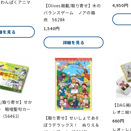
 わんぱくアニマ
4,950円
【Olives掲載/取り寄せ】木の
バランスゲーム ノアの箱
舟 56284
1,540円
細を見る
詳細を見る
掲載/取り寄せ】せか
【DAG
つ 暗唱聖句カー
レオニ絵本
（56462）
【取り寄せ】せいしょであそ
660円
ぼうデラックス！ ぬりえ＆
レオ・レ