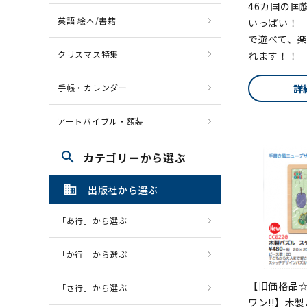
46カ国の国
英語 絵本/書籍
いっぱい！
で遊べて、
クリスマス特集
れます！！
手帳・カレンダー
詳
アートバイブル・額装
search
カテゴリーから選ぶ
domain
出版社から選ぶ
「あ行」から選ぶ
「か行」から選ぶ
【旧価格品
「さ行」から選ぶ
ワン!!】木