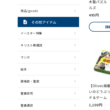
木製パズル
ルズ
用品/goods
495円
note_add
その他アイテム
詳
イースター特集
キリスト教雑誌
マンガ
絵本
讃美歌・聖歌
【Olives
いのどうぶ
聖書研究
ド＆ゲーム 
1,100円
聖書通読