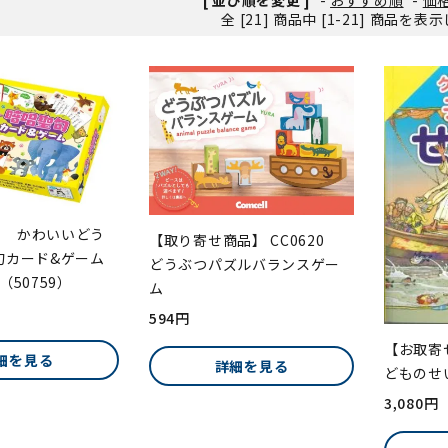
全 [21] 商品中 [1-21] 商品を
ンソフトCD-ROM
用品/goods
】 かわいいどう
【取り寄せ商品】 CC0620
句カード&ゲーム
どうぶつパズルバランスゲー
（50759）
ム
594円
【お取寄
細を見る
詳細を見る
どものせ
3,080円