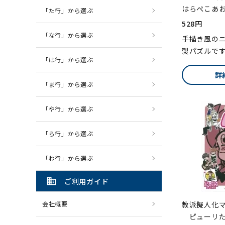
はらぺこあお
「た行」から選ぶ
528円
「な行」から選ぶ
手描き風の
製パズルで
「は行」から選ぶ
詳
「ま行」から選ぶ
「や行」から選ぶ
「ら行」から選ぶ
「わ行」から選ぶ
domain
ご利用ガイド
会社概要
教派擬人化
ピューリた