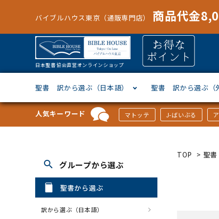
商品代金8,
バイブルハウス東京（通販専門店）
日本聖書協会直営オンラインショップ
聖書 訳から選ぶ（日本語）
聖書 訳から選ぶ（
人気キーワード
マトッテ
J-ばいぶる
聖書協会共同訳
ヘブライ語
オリジナル巻型聖書カバー
キャンドル
マンガ
「あ行」から選ぶ
新共同
ギリシ
本革聖
壁掛け
絵本
「か行
TOP
>
聖書
search
グループから選ぶ
新改訳
ドイツ語
ジッパー付き聖書カバー
パスケース・ネクタイピン
聖書通読
「な行」から選ぶ
フラン
フラン
ウルト
ミニタ
キリス
「は行
聖書から選ぶ
スペイン・ポルトガル語
アクセサリー
イースター特集
「ら行」から選ぶ
その他
カード
クリス
「わ行
訳から選ぶ（日本語）