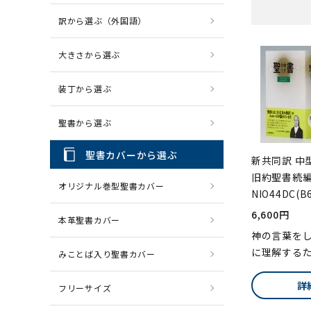
訳から選ぶ（外国語）
CD・MP3
パソコ
大きさから選ぶ
装丁から選ぶ
聖書から選ぶ
聖書カバーから選ぶ
新共同訳 
旧約聖書続
オリジナル巻型聖書カバー
NIO44DC(B
6,600円
本革聖書カバー
神の言葉を
に理解する
みことば入り聖書カバー
詳
フリーサイズ