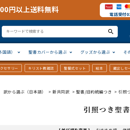
000円以上送料無料
電話受付03
search
外国語）
聖書カバーから選ぶ
グッズから選ぶ
そ
アクセサリー
キリスト教雑誌
聖餐式セット
絵本
蔵出しセ
訳
ア語
書カバー
十字架・オーナメント
」から選ぶ
口語訳
ラテン語
みことば入り聖書カバー
万年カレンダー
讃美歌・聖歌
「さ行」から選ぶ
 訳から選ぶ（日本語）
>
新共同訳
>
聖書/旧約続編つき
>
引照
シスコ会訳
ス語
ラスエード
オル・マスク
ト教雑誌
」から選ぶ
個人訳・その他
中国・台湾語
クリアカバー
Tシャツ
アートバイブル・額装
「ま行」から選ぶ
引照つき聖
ヨーロッパ言語
類
マス特集
」から選ぶ
その他アジアの言語
ステイショナリー
手帳・カレンダー
[ 並び順を変更 ]
-
おすすめ順
-
価