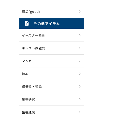
用品/goods
note_add
その他アイテム
イースター特集
キリスト教雑誌
マンガ
絵本
讃美歌・聖歌
聖書研究
聖書通読