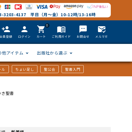
-3203-4137 平日（月～金）10-12時/13-16時
0
person_add
person
shopping_cart
menu_book
textsms
mark_email_read
会員登録
ログイン
カート
ご利用ガイド
お問合せ
メルマガ
の他アイテム
出版社から選ぶ
ール
ちょい足し
聖公会
聖書入門
文語訳
英語
フリーサイズ
聖書カードゲーム
聖書研究
「た行」から選ぶ
つき聖書
韓国語
その他カバー
しおり・ブックレンズ
英語 絵本/書籍
「や行」から選ぶ
書
アフリカの言語
DVD
格順
-
新着順