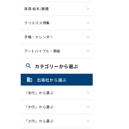
英語 絵本/書籍
クリスマス特集
手帳・カレンダー
アートバイブル・額装
search
カテゴリーから選ぶ
domain
出版社から選ぶ
「あ行」から選ぶ
「か行」から選ぶ
「さ行」から選ぶ