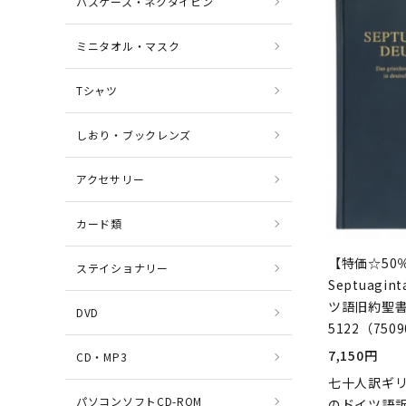
パスケース・ネクタイピン
ミニタオル・マスク
Tシャツ
しおり・ブックレンズ
アクセサリー
カード類
【特価☆50％
ステイショナリー
Septuagin
ツ語旧約聖書
DVD
5122（750
7,150円
CD・MP3
七十人訳ギ
パソコンソフトCD-ROM
のドイツ語