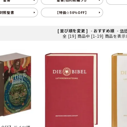
ンソフトCD-ROM
用品/goods
対照聖書
【特価☆50％OFF】
[ 並び順を変更 ]
-
おすすめ順
-
価
全 [19] 商品中 [1-19] 商品を