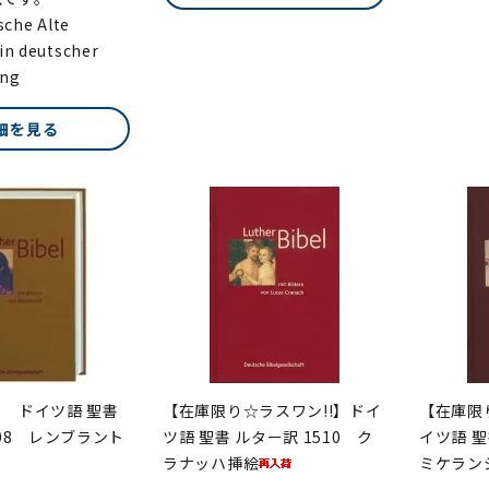
sche Alte
in deutscher
ung
細を見る
 ドイツ語 聖書
【在庫限り☆ラスワン!!】ドイ
【在庫限
508 レンブラント
ツ語 聖書 ルター訳 1510 ク
イツ語 聖
ラナッハ挿絵
ミケラン