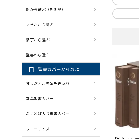
訳から選ぶ（外国語）
CD・MP3
パソコ
大きさから選ぶ
装丁から選ぶ
聖書から選ぶ
聖書カバーから選ぶ
オリジナル巻型聖書カバー
本革聖書カバー
みことば入り聖書カバー
フリーサイズ