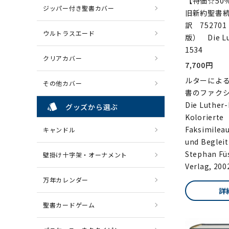
【特価☆50
ジッパー付き聖書カバー
旧新約聖書
訳 752701
ウルトラスエード
版） Die Lut
1534
クリアカバー
7,700円
ルターによ
その他カバー
書のファク
Die Luther-
style
グッズから選ぶ
Kolorierte
Faksimilea
キャンドル
und Begleit
Stephan Fü
壁掛け十字架・オーナメント
Verlag, 200
万年カレンダー
詳
聖書カードゲーム