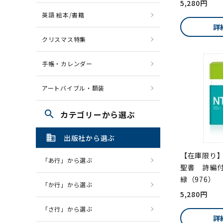
5,280円
英語 絵本/書籍
詳
クリスマス特集
手帳・カレンダー
アートバイブル・額装
search
カテゴリーから選ぶ
domain
出版社から選ぶ
【在庫限り
「あ行」から選ぶ
聖書 詩編
緑（976）
「か行」から選ぶ
5,280円
「さ行」から選ぶ
詳