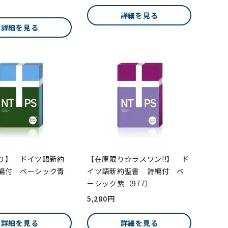
詳細を見る
詳細を見る
り】 ドイツ語新約
【在庫限り☆ラスワン!!】 ド
編付 ベーシック青
イツ語新約聖書 詩編付 ベ
ーシック紫（977）
5,280円
詳細を見る
詳細を見る