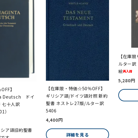
【在庫限
ルター訳 
絵
5,280円
【在庫限・特価☆50％OFF】
OFF】
ギリシア語/ドイツ語対照 新約
ta Deutsch ドイ
聖書 ネストレ27版/ルター訳
 七十人訳
5406
901）
4,400円
リシア語旧約聖書
詳細を見る
訳です。