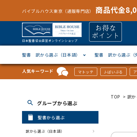
商品代金8,
バイブルハウス東京（通販専門店）
日本聖書協会直営オンラインショップ
聖書 訳から選ぶ（日本語）
聖書 訳から選ぶ（
人気キーワード
マトッテ
J-ばいぶる
聖書協会共同訳
ヘブライ語
オリジナル巻型聖書カバー
キャンドル
マンガ
「あ行」から選ぶ
新共同
ギリシ
本革聖
壁掛け
絵本
「か行
TOP
>
訳か
search
グループから選ぶ
新改訳
ドイツ語
ジッパー付き聖書カバー
パスケース・ネクタイピン
聖書通読
「な行」から選ぶ
フラン
フラン
ウルト
ミニタ
キリス
「は行
聖書から選ぶ
スペイン・ポルトガル語
アクセサリー
イースター特集
「ら行」から選ぶ
その他
カード
クリス
「わ行
訳から選ぶ（日本語）