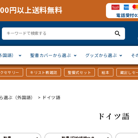
000円以上送料無料
電話受付03
search
外国語）
聖書カバーから選ぶ
グッズから選ぶ
そ
アクセサリー
キリスト教雑誌
聖餐式セット
絵本
蔵出しセ
訳
ア語
書カバー
十字架・オーナメント
」から選ぶ
口語訳
ラテン語
みことば入り聖書カバー
万年カレンダー
讃美歌・聖歌
「さ行」から選ぶ
ら選ぶ（外国語）
>
ドイツ語
シスコ会訳
ス語
ラスエード
オル・マスク
ト教雑誌
」から選ぶ
個人訳・その他
中国・台湾語
クリアカバー
Tシャツ
アートバイブル・額装
「ま行」から選ぶ
ドイツ語
ヨーロッパ言語
類
マス特集
」から選ぶ
その他アジアの言語
ステイショナリー
手帳・カレンダー
聖書
聖書/旧約続編つき