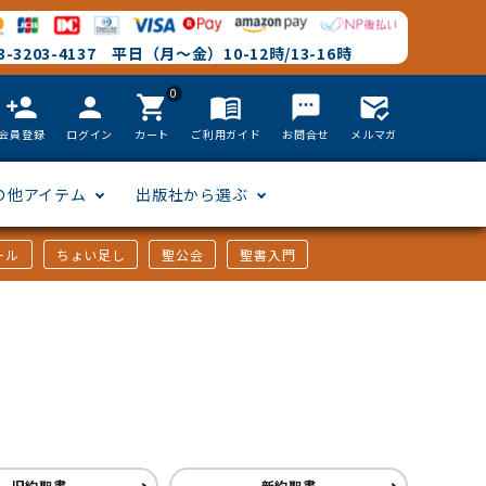
-3203-4137 平日（月～金）10-12時/13-16時
0
person_add
person
shopping_cart
menu_book
textsms
mark_email_read
会員登録
ログイン
カート
ご利用ガイド
お問合せ
メルマガ
の他アイテム
出版社から選ぶ
ール
ちょい足し
聖公会
聖書入門
文語訳
英語
フリーサイズ
聖書カードゲーム
聖書研究
「た行」から選ぶ
韓国語
その他カバー
しおり・ブックレンズ
英語 絵本/書籍
「や行」から選ぶ
アフリカの言語
DVD
旧約聖書
新約聖書