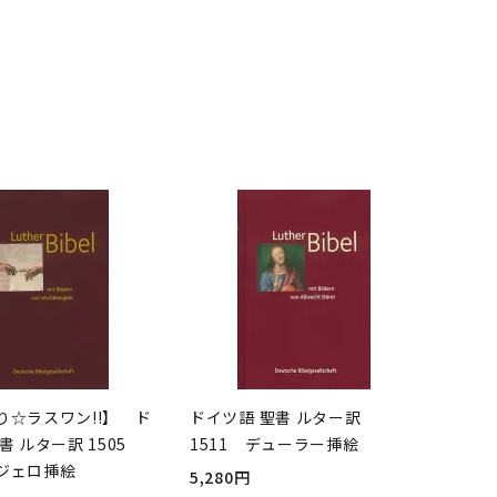
り☆ラスワン!!】 ド
ドイツ語 聖書 ルター訳
書 ルター訳 1505
1511 デューラー挿絵
ジェロ挿絵
5,280円