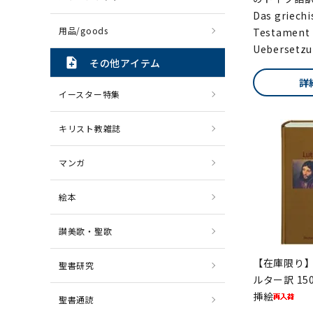
Das griechi
用品/goods
Testament 
Uebersetz
note_add
その他アイテム
詳
イースター特集
キリスト教雑誌
マンガ
絵本
讃美歌・聖歌
【在庫限り】
聖書研究
ルター訳 1
挿絵
聖書通読