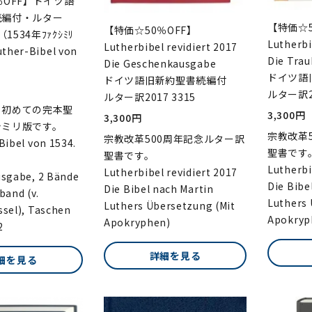
％OFF】ドイツ語
続編付・ルター
【特価☆5
【特価☆50％OFF】
（1534年ﾌｧｸｼﾐﾘ
Lutherbi
Lutherbibel revidiert 2017
her-Bibel von
Die Trau
Die Geschenkausgabe
ドイツ語
ドイツ語旧新約聖書続編付
ルター訳20
ルター訳2017 3315
る初めての完本聖
3,300円
3,300円
シミリ版です。
宗教改革
宗教改革500周年記念ルター訳
Bibel von 1534.
聖書です
聖書です。
Lutherbi
Lutherbibel revidiert 2017
usgabe, 2 Bände
Die Bibe
Die Bibel nach Martin
band (v.
Luthers 
Luthers Übersetzung (Mit
ssel), Taschen
Apokryp
Apokryphen)
2
詳細を見る
細を見る