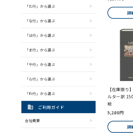
「た行」から選ぶ
詳
「な行」から選ぶ
「は行」から選ぶ
「ま行」から選ぶ
「や行」から選ぶ
「ら行」から選ぶ
【在庫限り】
「わ行」から選ぶ
ルター訳 1
絵
domain
ご利用ガイド
5,280円
会社概要
詳