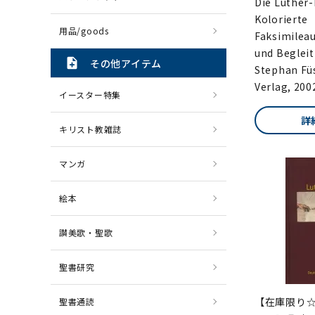
Die Luther-
Kolorierte
用品/goods
Faksimilea
und Begleit
note_add
その他アイテム
Stephan Fü
Verlag, 200
イースター特集
詳
キリスト教雑誌
マンガ
絵本
讃美歌・聖歌
聖書研究
【在庫限り☆
聖書通読