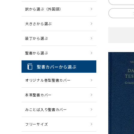
訳から選ぶ（外国語）
CD・MP3
パソコ
大きさから選ぶ
装丁から選ぶ
聖書から選ぶ
聖書カバーから選ぶ
オリジナル巻型聖書カバー
本革聖書カバー
みことば入り聖書カバー
フリーサイズ