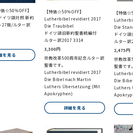
価☆50％OFF】
【特価☆50％OFF】
【特価☆5
ドイツ語対照 新約
Lutherbibel revidiert 2017
Lutherbi
レ27版/ルター訳
Die Traubibel
Die Sta
ドイツ語旧新約聖書続編付
ドイツ語
ルター訳2017 3314
ルター訳20
3,300円
2,475円
細を見る
宗教改革500周年記念ルター訳
宗教改革
聖書です。
聖書です
Lutherbibel revidiert 2017
Lutherbi
Die Bibel nach Martin
Die Bibe
Luthers Übersetzung (Mit
Luthers 
Apokryphen)
Apokryp
詳細を見る