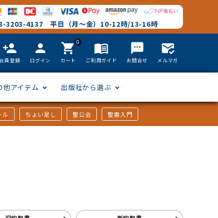
-3203-4137 平日（月～金）10-12時/13-16時
0
person_add
person
shopping_cart
menu_book
textsms
mark_email_read
会員登録
ログイン
カート
ご利用ガイド
お問合せ
メルマガ
の他アイテム
出版社から選ぶ
ール
ちょい足し
聖公会
聖書入門
文語訳
英語
フリーサイズ
聖書カードゲーム
聖書研究
「た行」から選ぶ
韓国語
その他カバー
しおり・ブックレンズ
英語 絵本/書籍
「や行」から選ぶ
アフリカの言語
DVD
旧約聖書
新約聖書