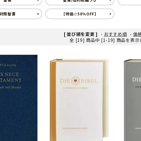
ンソフトCD-ROM
用品/goods
対照聖書
【特価☆50％OFF】
[ 並び順を変更 ]
-
おすすめ順
-
価
全 [19] 商品中 [1-19] 商品を