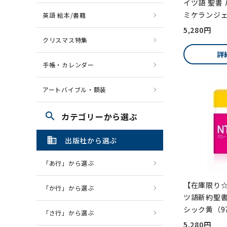
イツ語 聖書 
ミケランジ
英語 絵本/書籍
5,280円
クリスマス特集
詳
手帳・カレンダー
アートバイブル・額装
search
カテゴリーから選ぶ
domain
出版社から選ぶ
「あ行」から選ぶ
【在庫限り☆
「か行」から選ぶ
ツ語新約聖
シック黄（9
「さ行」から選ぶ
5,280円