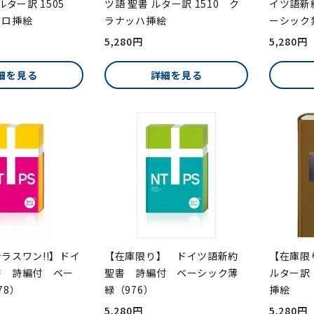
ルター訳 1505
ツ語 聖書 ルター訳 1510 ク
イツ語新
ェロ挿絵
ラナッハ挿絵
ーシック
5,280円
5,280円
細を見る
詳細を見る
ラスワン!!】ドイ
【在庫限り】 ドイツ語新約
【在庫限
書 詩編付 ベー
聖書 詩編付 ベーシック薄
ルター訳 
78）
緑（976）
挿絵
5,280円
5,280円