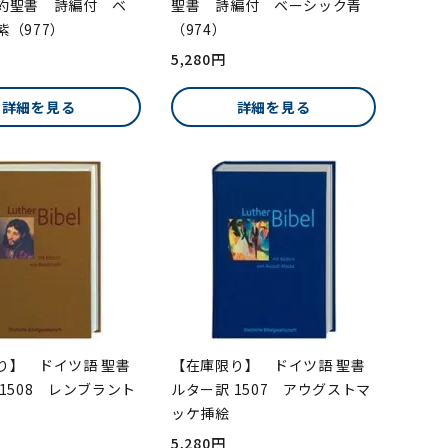
約聖書 詩編付 ベ
聖書 詩編付 ベーシック青
紫（977）
（974）
5,280円
詳細を見る
詳細を見る
り】 ドイツ語 聖書
【在庫限り】 ドイツ語 聖書
1508 レンブラント
ルター訳 1507 アウグストマ
ッケ挿絵
5,280円