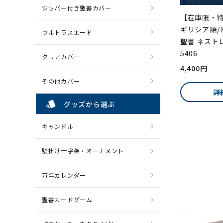
ジッパー付き聖書カバー
【在庫限・特
ギリシア語/
ウルトラスエード
聖書 ネスト
5406
クリアカバー
4,400円
その他カバー
詳
style
グッズから選ぶ
キャンドル
壁掛け十字架・オーナメント
万年カレンダー
聖書カードゲーム