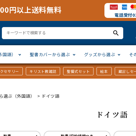
000円以上送料無料
電話受付03
search
外国語）
聖書カバーから選ぶ
グッズから選ぶ
そ
アクセサリー
キリスト教雑誌
聖餐式セット
絵本
蔵出しセ
訳
ア語
書カバー
十字架・オーナメント
」から選ぶ
口語訳
ラテン語
みことば入り聖書カバー
万年カレンダー
讃美歌・聖歌
「さ行」から選ぶ
ら選ぶ（外国語）
>
ドイツ語
シスコ会訳
ス語
ラスエード
オル・マスク
ト教雑誌
」から選ぶ
個人訳・その他
中国・台湾語
クリアカバー
Tシャツ
アートバイブル・額装
「ま行」から選ぶ
ドイツ語
ヨーロッパ言語
類
マス特集
」から選ぶ
その他アジアの言語
ステイショナリー
手帳・カレンダー
聖書
聖書/旧約続編つき