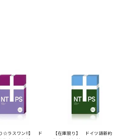
り☆ラスワン!!】 ド
【在庫限り】 ドイツ語新約