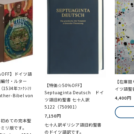
％OFF】ドイツ語
続編付・ルター
【在庫限
【特価☆50％OFF】
（1534年ﾌｧｸｼﾐﾘ
イツ語聖
Septuaginta Deutsch ドイ
her-Bibel von
4,400円
ツ語旧約聖書 七十人訳
5122（750901）
7,150円
る初めての完本聖
七十人訳ギリシア語旧約聖書
シミリ版です。
のドイツ語訳です。