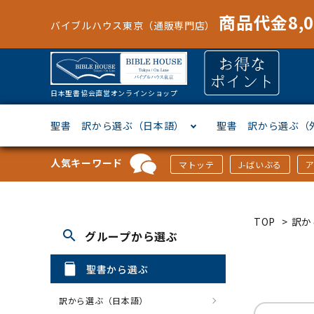
商品代金8,
バイブルハウス東京（通販専門店）
日本聖書協会直営オンラインショップ
聖書 訳から選ぶ（日本語）
聖書 訳から選ぶ（
人気キーワード
マトッテ
J-ばいぶる
聖書協会共同訳
ヘブライ語
オリジナル巻型聖書カバー
キャンドル
マンガ
「あ行」から選ぶ
新共同
ギリシ
本革聖
壁掛け
絵本
「か行
TOP
>
訳か
search
グループから選ぶ
新改訳
ドイツ語
ジッパー付き聖書カバー
パスケース・ネクタイピン
聖書通読
「な行」から選ぶ
フラン
フラン
ウルト
ミニタ
キリス
「は行
聖書から選ぶ
スペイン・ポルトガル語
アクセサリー
イースター特集
「ら行」から選ぶ
その他
カード
クリス
「わ行
訳から選ぶ（日本語）