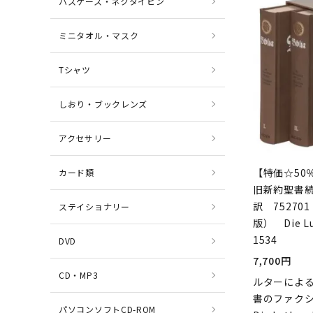
パスケース・ネクタイピン
ミニタオル・マスク
Tシャツ
しおり・ブックレンズ
アクセサリー
【特価☆50
カード類
旧新約聖書
訳 752701
ステイショナリー
版） Die Lut
1534
DVD
7,700円
CD・MP3
ルターによ
書のファク
パソコンソフトCD-ROM