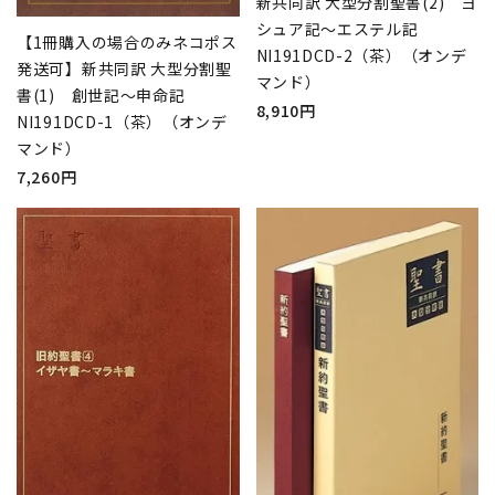
新共同訳 大型分割聖書(2) ヨ
シュア記～エステル記
【1冊購入の場合のみネコポス
NI191DCD-2（茶）（オンデ
発送可】新共同訳 大型分割聖
マンド）
書(1) 創世記～申命記
8,910円
NI191DCD-1（茶）（オンデ
マンド）
7,260円