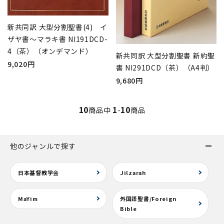
新共同訳 大型分割聖書(4) イ
ザヤ書～マラキ書 NI191DCD-
4（茶）（オンデマンド）
新共同訳 大型分割聖書 新約聖
9,020円
書 NI291DCD（茶）（A4判）
9,680円
10
1
10
商品中
-
商品
他のジャンルで探す
日本基督教学会
Jilzarah
MaYim
外国語聖書/Foreign
Bible