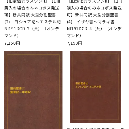
【旧定価☆ラスワン!!】【1冊
【旧定価☆ラスワン!!】【1冊
購入の場合のみネコポス発送
購入の場合のみネコポス発送
可】新共同訳 大型分割聖書
可】新共同訳 大型分割聖書
(2) ヨシュア記～エステル記
(4) イザヤ書～マラキ書
NI191DCD-2（茶）（オンデ
NI191DCD-4（茶）（オンデ
マンド）
マンド）
7,150円
7,150円