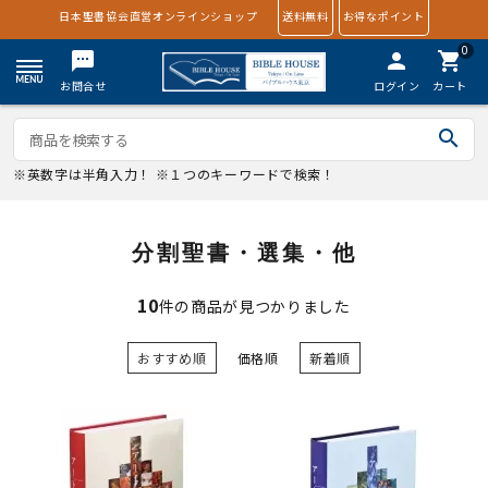
日本聖書協会直営オンラインショップ
送料無料
お得なポイント
0
textsms
person
shopping_cart
お問合せ
ログイン
カート
search
※英数字は半角入力！ ※１つのキーワードで検索！
分割聖書・選集・他
10
件の商品が見つかりました
おすすめ順
価格順
新着順