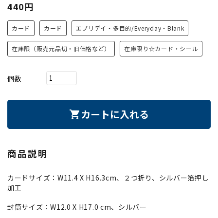
440円
カード
カード
エブリデイ・多目的/Everyday・Blank
在庫限（販売元品切・旧価格など）
在庫限り☆カード・シール
個数
カートに入れる
shopping_cart
商品説明
カードサイズ：W11.4 X H16.3cm、２つ折り、シルバー箔押し
加工
封筒サイズ：W12.0 X H17.0 cm、シルバー