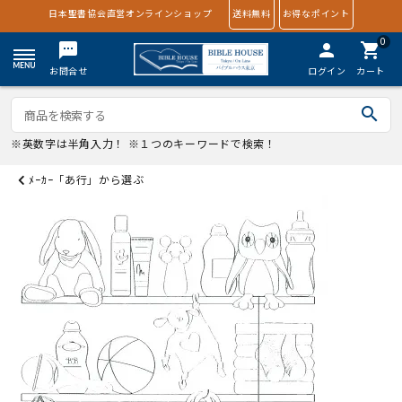
日本聖書協会直営オンラインショップ
送料無料
お得なポイント
0
textsms
person
shopping_cart
お問合せ
ログイン
カート
search
※英数字は半角入力！ ※１つのキーワードで検索！
ﾒｰｶｰ「あ行」から選ぶ