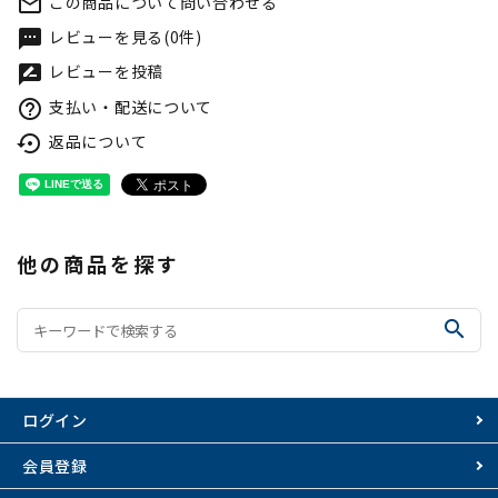
この商品について問い合わせる
mail_outline
レビューを見る(0件)
textsms
レビューを投稿
rate_review
支払い・配送について
help_outline
返品について
settings_backup_restore
他の商品を探す
search
ログイン
会員登録